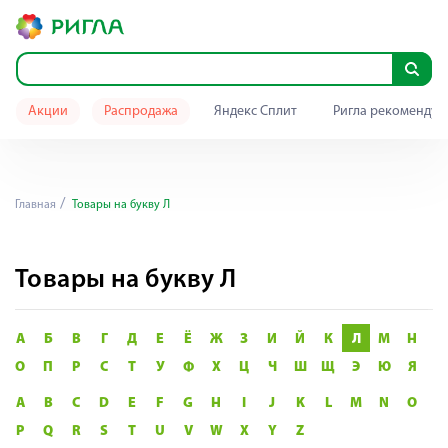
Акции
Распродажа
Яндекс Сплит
Ригла рекомендуе
Главная
Товары на букву Л
Товары на букву Л
А
Б
В
Г
Д
Е
Ё
Ж
З
И
Й
К
Л
М
Н
О
П
Р
С
Т
У
Ф
Х
Ц
Ч
Ш
Щ
Э
Ю
Я
A
B
C
D
E
F
G
H
I
J
K
L
M
N
O
P
Q
R
S
T
U
V
W
X
Y
Z