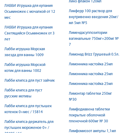
линз флакон 120мл
ЛАББИ Игрушка для купания
Ликферр 100 раствор для
Осьминожек с мочалкой от 12
внутривенно введения 20мг/
мес
мл 5мл №5
ЛАББИ Игрушка для купания
Лимендасуппозитории
Светящийся Осьминожек от 3
вагинальные 750мг+200мг №
лет
7
Лабби игрушка Морская
Лимонад Brizz Грушевый 0.5л.
звезда для ванны 1009
Лимонника настойка 25мл
Лабби игрушка Морской
котик для ванны 1002
Лимонника настойка 25мл
Лабби клипса для пуст зайчик
Лимонника настойка 25мл
Лабби клипса для пуст
Лимонтар таблетки 250мг
русские мотивы
№30
Лабби клипса для пустышек
Лимфодиавена таблетки
котенок 0+мес / 15814
покрытые оболочкой
пленочной 600мг № 30
Лабби клипса-держатель для
пустышек мороженое 0+ /
Лимфомиозот ампулы 1,1мл