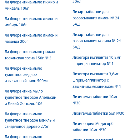
50мл
Ла Флорентина мыло инжир и
миндаль 106г
Лизарт таблетки для
рассасывания лимон № 24
Ла Флорентина мыло лимон и
БАД
имбирь 106г
Лизарт таблетки для
Ла Флорентина мыло лимон и
рассасывания малина № 24
лаванда 200г
БАД
Ла Флорентина мыло рыжая
Лизегора имплантат 10,8мг
тосканская сосна 150г № 3
шприц-аппликатор № 1
Ла Флорентина мыло
Лизегора имплантат 3,6мг
туалетное жидкое
шприц-аппликатор с
изысканный пион 500мл
защитным механизмом № 1
Ла Флорентина Мыло
Лизигамма таблетки 10мг
туалетное твердое Апельсин
№30
и Дикий Фенхель 106г
Лизигамма таблетки 5мг №30
Ла Флорентина мыло
туалетное твердое Ваниль и
Лизиноприл Медисорб
сандаловое дерево 275г
таблетки 10мг №30
Ла Флорентина мыло