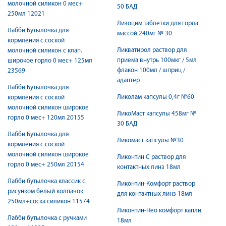
молочной силикон 0 мес+
50 БАД
250мл 12021
Лизоцим таблетки для горла
Лабби Бутылочка для
массой 240мг № 30
кормления с соской
Ликватирол раствор для
молочной силикон с клап.
приема внутрь 100мкг / 5мл
широкое горло 0 мес+ 125мл
флакон 100мл / шприц /
23569
адаптер
Лабби Бутылочка для
Ликолам капсулы 0,4г №60
кормления с соской
молочной силикон широкое
ЛикоМаст капсулы 458мг №
горло 0 мес+ 120мл 20155
30 БАД
Лабби Бутылочка для
Ликомаст капсулы №30
кормления с соской
молочной силикон широкое
Ликонтин С раствор для
горло 0 мес+ 250мл 20154
контактных линз 18мл
Лабби бутылочка классик с
Ликонтин-Комфорт раствор
рисунком белый колпачок
для контактных линз 18мл
250мл+соска силикон 11574
Ликонтин-Нео комфорт капли
Лабби бутылочка с ручками
18мл