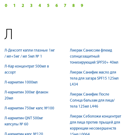
0
1
2
3
4
5
6
7
8
9
Л
Л-Дексопт капли глазные 1мг
Лиерак Саниссим флюид
/ мл+5мг / мл 5мл № 1
солнцезащитный
тонизирующий SPF50+ 40мл
Л-Кар концентрат 500мл в
ассорт
Лиерак Санифик масло для
тела для загара SPF15 125мл
Л-карнитин 1000мл
L434
Л-карнитин 300мг флакон
Лиерак Санифик После
20мл
Солнца бальзам для лица/
тела 125мл L446
Л-карнитин 750мг капс №100
Лиерак Себоложи концентрат
Л-карнитин QNT 500мг
для лица против прыщей для
капсулы № 60
коррекции несовершенств
Л-карнитин капс №120
15мл L0064