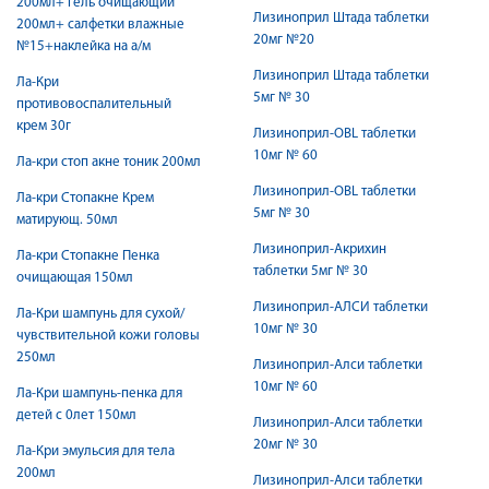
200мл+ гель очищающий
Лизиноприл Штада таблетки
200мл+ салфетки влажные
20мг №20
№15+наклейка на а/м
Лизиноприл Штада таблетки
Ла-Кри
5мг № 30
противовоспалительный
крем 30г
Лизиноприл-OBL таблетки
10мг № 60
Ла-кри стоп акне тоник 200мл
Лизиноприл-OBL таблетки
Ла-кри Стопакне Крем
5мг № 30
матирующ. 50мл
Лизиноприл-Акрихин
Ла-кри Стопакне Пенка
таблетки 5мг № 30
очищающая 150мл
Лизиноприл-АЛСИ таблетки
Ла-Кри шампунь для сухой/
10мг № 30
чувствительной кожи головы
250мл
Лизиноприл-Алси таблетки
10мг № 60
Ла-Кри шампунь-пенка для
детей с 0лет 150мл
Лизиноприл-Алси таблетки
20мг № 30
Ла-Кри эмульсия для тела
200мл
Лизиноприл-Алси таблетки