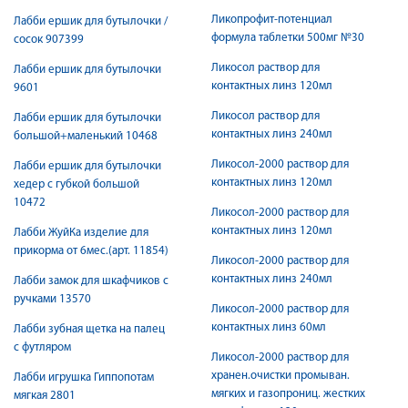
Ликопрофит-потенциал
Лабби ершик для бутылочки /
формула таблетки 500мг №30
сосок 907399
Ликосол раствор для
Лабби ершик для бутылочки
контактных линз 120мл
9601
Ликосол раствор для
Лабби ершик для бутылочки
контактных линз 240мл
большой+маленький 10468
Ликосол-2000 раствор для
Лабби ершик для бутылочки
контактных линз 120мл
хедер с губкой большой
10472
Ликосол-2000 раствор для
контактных линз 120мл
Лабби ЖуйКа изделие для
прикорма от 6мес.(арт. 11854)
Ликосол-2000 раствор для
контактных линз 240мл
Лабби замок для шкафчиков с
ручками 13570
Ликосол-2000 раствор для
контактных линз 60мл
Лабби зубная щетка на палец
с футляром
Ликосол-2000 раствор для
хранен.очистки промыван.
Лабби игрушка Гиппопотам
мягких и газопрониц. жестких
мягкая 2801