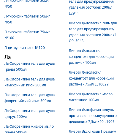
Л-тироксин таблетки 50мкг
тела для предупреждения/
№50
удаления растяжек 200мл
L2911
Л-тироксин таблетки 50мкг
№50
Лиерак Фитоластил гель для
тела для предупреждения/
Л-тироксин таблетки 75мкг
удаления растяжек 200млх2
№100
OPL5043
Л-цитруллин капс №120
Лиерак Фитоластил
Ла
концентрат для коррекции
растяжек 100мл
Ла Флорентина гель для душа
Гранат 500мл
Лиерак Фитоластил
концентрат для коррекции
Ла Флорентина гель для душа
растяжек 75мл LL10029
изысканный пион 500мл
Лиерак Фитоластил масло
Ла Флорентина гель для душа
массажное 100мл
флорентийский ирис 500мл
Лиерак Фитофилин ампулы
Ла Флорентина гель для душа
против сильно запущенного
цитрус 500мл
целлюлита 7,5млх20 L1907
Ла Флорентина жидкое мыло
Лиерак Эксклюзив Премиум
гранат 500мл