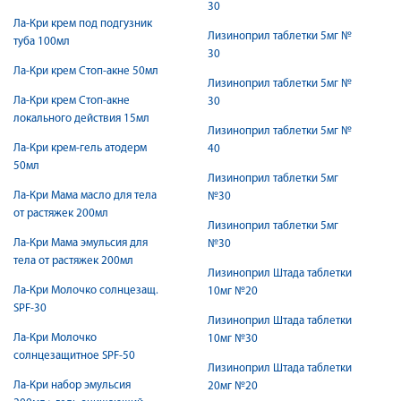
30
Ла-Кри крем под подгузник
Лизиноприл таблетки 5мг №
туба 100мл
30
Ла-Кри крем Стоп-акне 50мл
Лизиноприл таблетки 5мг №
Ла-Кри крем Стоп-акне
30
локального действия 15мл
Лизиноприл таблетки 5мг №
Ла-Кри крем-гель атодерм
40
50мл
Лизиноприл таблетки 5мг
Ла-Кри Мама масло для тела
№30
от растяжек 200мл
Лизиноприл таблетки 5мг
Ла-Кри Мама эмульсия для
№30
тела от растяжек 200мл
Лизиноприл Штада таблетки
Ла-Кри Молочко солнцезащ.
10мг №20
SPF-30
Лизиноприл Штада таблетки
Ла-Кри Молочко
10мг №30
солнцезащитное SPF-50
Лизиноприл Штада таблетки
Ла-Кри набор эмульсия
20мг №20