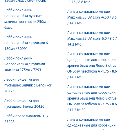
150мл с 4мес смен носик
-4.25 / 8.6 № 6
Лабби поильник-
Линзы контактные мягкие
непроливайка русские
Максима 55 UV asph -4.50 / 8.6
мотивы проч носик 250мл с
/ 14.2 № 6
6мес
Линзы контактные мягкие
Лабби поильник-
Максима 55 UV asph -6.0 / 8.6 /
непроливайка с ручками 6+
14.2 № 6
180мл / 30991
Линзы контактные мягкие
Лабби поильник-
однодневные для коррекции
непроливайка с ручками
зрения Бауш энд Ломб Biotrue
классика 175мл / 7293
ONEday nesofilcon A -1.75 / 8.6
/ 14.2 № 30
Лабби прищепка для
пустышек Зайчик с цепочкой
Линзы контактные мягкие
20425
однодневные для коррекции
зрения Бауш энд Ломб Biotrue
Лабби прищепка для
ONEday nesofilcon A -2.25 / 8.6
пустышек Пчелка 20426
/ 14.2 № 30
Лабби прорезыватель 0+ /
Линзы контактные мягкие
23228
однодневные для коррекции