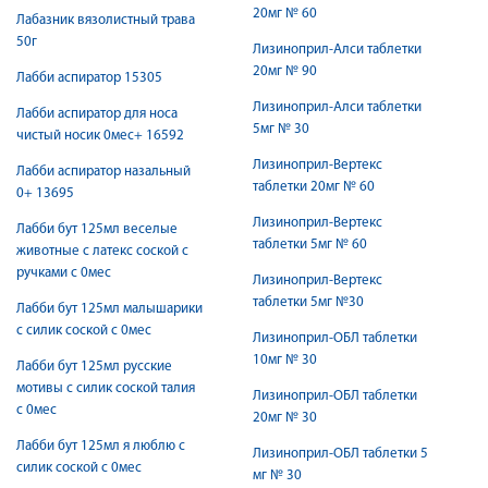
20мг № 60
Лабазник вязолистный трава
50г
Лизиноприл-Алси таблетки
20мг № 90
Лабби аспиратор 15305
Лизиноприл-Алси таблетки
Лабби аспиратор для носа
5мг № 30
чистый носик 0мес+ 16592
Лизиноприл-Вертекс
Лабби аспиратор назальный
таблетки 20мг № 60
0+ 13695
Лизиноприл-Вертекс
Лабби бут 125мл веселые
таблетки 5мг № 60
животные с латекс соской с
ручками с 0мес
Лизиноприл-Вертекс
таблетки 5мг №30
Лабби бут 125мл малышарики
с силик соской с 0мес
Лизиноприл-ОБЛ таблетки
10мг № 30
Лабби бут 125мл русские
мотивы с силик соской талия
Лизиноприл-ОБЛ таблетки
с 0мес
20мг № 30
Лабби бут 125мл я люблю с
Лизиноприл-ОБЛ таблетки 5
силик соской с 0мес
мг № 30