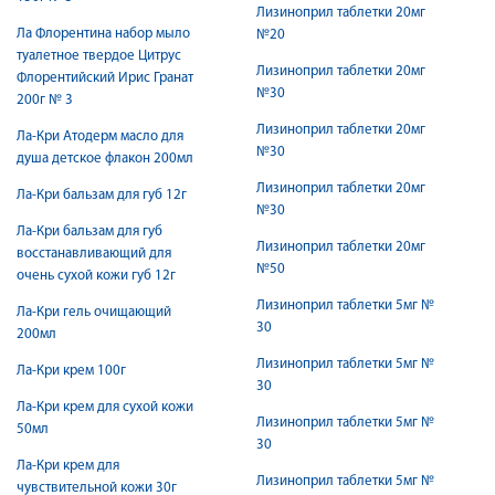
Лизиноприл таблетки 20мг
Ла Флорентина набор мыло
№20
туалетное твердое Цитрус
Лизиноприл таблетки 20мг
Флорентийский Ирис Гранат
№30
200г № 3
Лизиноприл таблетки 20мг
Ла-Кри Атодерм масло для
№30
душа детское флакон 200мл
Лизиноприл таблетки 20мг
Ла-Кри бальзам для губ 12г
№30
Ла-Кри бальзам для губ
Лизиноприл таблетки 20мг
восстанавливающий для
№50
очень сухой кожи губ 12г
Лизиноприл таблетки 5мг №
Ла-Кри гель очищающий
30
200мл
Лизиноприл таблетки 5мг №
Ла-Кри крем 100г
30
Ла-Кри крем для сухой кожи
Лизиноприл таблетки 5мг №
50мл
30
Ла-Кри крем для
Лизиноприл таблетки 5мг №
чувствительной кожи 30г