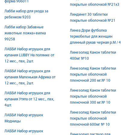
форма 906011
покрытые оболочкой №21х3
Лабби набор для ухода за
Линдинет 30 таблетки
ребенком 9203
покрытые оболочкой №21
Лабби набор Забавные
Линеа Дори футболка
животные ложка+вилка
термобелье для женщин
99258
длинный рукав черная р.M / 4
ЛАББИ Набор игрушек для
Линезолид Канон таблетки
купания LUBBY На полянке от
400мг №10
12 мес., пвх, 2шт.
Линезолид Канон таблетки
ЛАББИ Набор игрушек для
покрытые оболочкой
купания Маленькая Африка от
пленочной 200 мг.№ 10
12 мес., пвх, 2шт.
Линезолид Канон таблетки
ЛАББИ Набор игрушек для
покрытые оболочкой
купания Утята от 12 мес., пвх,
пленочной 300 мг.№ 10
4шт.
Линезолид Канон таблетки
ЛАББИ Набор игрушек
покрытые оболочкой
Модницы
пленочной 600мг № 10
ЛАББИ Набор игрушек
Линезолид раствор для