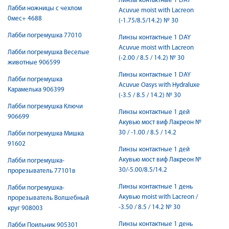
Линзы контактные 1 DAY
Лабби ножницы с чехлом
Acuvue moist with Lacreon
0мес+ 4688
(-1.75/8.5/14.2) № 30
Лабби погремушка 77010
Линзы контактные 1 DAY
Acuvue moist with Lacreon
Лабби погремушка Веселые
(-2.00 / 8.5 / 14.2) № 30
животные 906599
Линзы контактные 1 DAY
Лабби погремушка
Acuvue Oasys with Hydraluxe
Карамелька 906399
(-3.5 / 8.5 / 14.2) № 30
Лабби погремушка Ключи
Линзы контактные 1 дей
906699
Акувью мост виф Лакреон №
30 / -1.00 / 8.5 / 14.2
Лабби погремушка Мишка
91602
Линзы контактные 1 дей
Акувью мост виф Лакреон №
Лабби погремушка-
30/-5.00/8.5/14.2
прорезыватель 77101в
Линзы контактные 1 день
Лабби погремушка-
Акувью moist with Lacreon /
прорезыватель Волшебный
-3.50 / 8.5 / 14.2 № 30
круг 908003
Линзы контактные 1 день
Лабби Поильник 905301