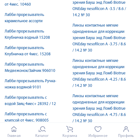
зрения Бауш энд Ломб Biotrue
от 4мес. 10460
ONEday nesofilcon A -3.5 / 8.6 /
Лабби прорезыватель
14.2 № 30
карамельное ассорти
Линзы контактные мягкие
Лабби прорезыватель
однодневные для коррекции
Клубничка водный 15208
зрения Бауш энд Ломб Biotrue
ONEday nesofilcon A -3.75 / 8.6
Лабби прорезыватель
/ 14.2 № 30
Клубничка от 4мес. 15208
Линзы контактные мягкие
Лабби прорезыватель
однодневные для коррекции
Медвежонок/Зайчик 906010
зрения Бауш энд Ломб Biotrue
ONEday nesofilcon A -4.25 / 8.6
Лабби прорезыватель Ручка-
/ 14.2 № 30
ножка водяной 9101
Линзы контактные мягкие
Лабби прорезыватель с
однодневные для коррекции
водой Заяц 4мес+ 28392 / 12
зрения Бауш энд Ломб Biotrue
Лабби прорезыватель с
ONEday nesofilcon A -4.75 / 8.6
клипсой от 4мес. 908005
/ 14.2 № 30
Лабби прорезыватель с
Линзы очковые 0,00 CR-39
Главная
Каталог
Корзина
Избранное
Профиль
ушками сил. 4мес+ 16034
полимер