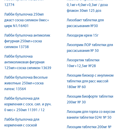
12774
0,1мг+4,0мг+0,3мг / доза
флакон 30мл 125 доз
Лабби бутылочка 250мл
джаст соска силикон 0мес+
Лизобакт таблетки для
цирк N1/16401
рассасывания №30
Лабби бутылочка антиколик
Лизодерм крем 15г
фигурная 250мл+соска
Лизоприм ЛОР таблетки для
силикон 13738
рассасывания № 50
Лабби бутылочка
Лизоретик таблетки
антиколиковая фигурная
10мг+12,5мг №28
125мл+соска силикон 13639
Лизоцим биокор с инулином
Лабби бутылочка Веселые
таблетки для расс массой
животные 250мл+соска
180мг № 60
латекс 13564
Лизоцим Биофорте таблетки
Лабби бутылочка для
200мг № 30
кормления с соск. сил. и руч.
0 мес+ 250мл 11391 / 12
Лизоцим для горла со вкусом
ванили таблетки 024г № 50
Лабби Бутылочка для
кормления с соской
Лизоцим таблетки 200мг №