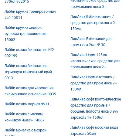
изотоническое средство для
270мл 902015
промывания носа 0+
Лабби кружка тренировочная
ЛинАква Бэби изотонич /
2в1 15011
средство для пром.носа 0+
Лабби кружка хедер с
150мл
ручками тренировочная
ЛинАква Бэби капли для
15002
пром.носа 2мл № 30
Лабби ложка безопасная №2
ЛинАква Норм 125мл
902199
изотоническое средство для
Лабби ложка безопасная
промывания носа 2+
термочувствительный край
ЛинАква Норм изотонич /
0013
средство для пром.носа 2+
Лабби ложка для кормления
150мл
силиконовое основание 0035
ЛинАква софт изотоническое
Лабби ложка мерная 9911
средство для промыв /
орошен. полости носа 0,9%
Лабби ложка с мягким
аэрозоль 1+ 150мл
кончиком 4мес+ 14067
ЛинАква софт морская вода
Лабби мочалка с махрой
аэрозоль 50мл