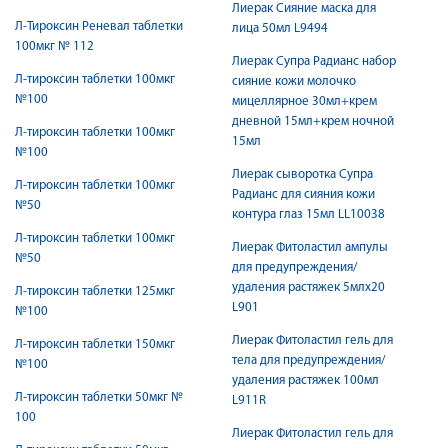
Лиерак Сияние маска для
Л-Тироксин Реневал таблетки
лица 50мл L9494
100мкг № 112
Лиерак Супра Радианс набор
Л-тироксин таблетки 100мкг
сияние кожи молочко
№100
мицеллярное 30мл+крем
дневной 15мл+крем ночной
Л-тироксин таблетки 100мкг
15мл
№100
Лиерак сыворотка Супра
Л-тироксин таблетки 100мкг
Радианс для сияния кожи
№50
контура глаз 15мл LL10038
Л-тироксин таблетки 100мкг
Лиерак Фитоластил ампулы
№50
для предупреждения/
удаления растяжек 5млх20
Л-тироксин таблетки 125мкг
L901
№100
Лиерак Фитоластил гель для
Л-тироксин таблетки 150мкг
тела для предупреждения/
№100
удаления растяжек 100мл
Л-тироксин таблетки 50мкг №
L911R
100
Лиерак Фитоластил гель для