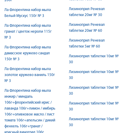
200г
Лизиноприл Реневал
Ла Флорентина набор мыла
таблетки 20мг № 30
Белый Мускус 150г № 3
Лизиноприл Реневал
Ла Флорентина набор мыла
таблетки 20мг № 60
гранат / цветок нероли 115г
№ 3
Лизиноприл Реневал
таблетки 5мг № 60
Ла Флорентина набор мыла
дамасское кружево сандал
Лизиноприл таблетки 10мг №
150г № 3
30
Ла Флорентина набор мыла
Лизиноприл таблетки 10мг №
золотое кружево ваниль 150г
30
№ 3
Лизиноприл таблетки 10мг №
Ла Флорентина набор мыла
30
инжир / миндаль
106г+флорентийский ирис /
Лизиноприл таблетки 10мг №
лаванда 106г+лимон / имбирь
30
106г+оливковое масло / лист
Лизиноприл таблетки 10мг №
томата 106г+апельсин / дикий
30
фенхель 106г+гранат /
красный виноград 106г