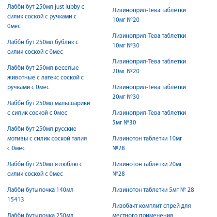
Лабби бут 250мл just lubby с
Лизиноприл-Тева таблетки
силик соской с ручками с
10мг №20
0мес
Лизиноприл-Тева таблетки
Лабби бут 250мл бублик с
10мг №30
силик соской с 0мес
Лизиноприл-Тева таблетки
Лабби бут 250мл веселые
20мг №20
животные с латекс соской с
ручками с 0мес
Лизиноприл-Тева таблетки
20мг №30
Лабби бут 250мл малышарики
с силик соской с 0мес
Лизиноприл-Тева таблетки
5мг №30
Лабби бут 250мл русские
мотивы с силик соской талия
Лизинотон таблетки 10мг
с 0мес
№28
Лабби бут 250мл я люблю с
Лизинотон таблетки 20мг
силик соской с 0мес
№28
Лабби бутылочка 140мл
Лизинотон таблетки 5мг № 28
15413
Лизобакт комплит спрей для
Лабби бутылочка 250мл
местного применения