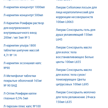
Л-карнитин концентрт 1000мл
Лиерак Себоложи лосьон для
лица кератолитический для
Л-карнитин концентрт 500мл
коррекции несовершенств
100мл L0063
Л-Карнитин Ромфарм раствор
для внутревенного
Лиерак Сенсорьель гель для
внутримышечного введ
душа увлажняющий 150мл
200мг / мл 5мл № 5
L645
Л-карнитин ультра 1800
Лиерак Сенсорьель масло
таблетки шипучие массой
для волос тела
4,7г № 14
восстанавливающее Белые
цветы 100мл L655
Л-карнитин эссеншиал капс
№90
Лиерак Сенсорьель масло
для волос тела сухое/
Л-Метилфолат таблетки
тонизирующее Цветы
покрытые оболочкой 165мг
цитрусовых 100мл L695
№ 90 БАД
Лиерак Сенсорьель молочко
Л-Оптик Ромфарм капли
для тела увлажнение 24часа
глазные 0,5% 5мл
150мл L635
Л-тирозин плюс капс №100