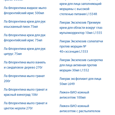
крем для лица заполняющий
Ла Флорентина жидкое мыло
морщины с высокой
флорентийский ирис 500мл
степенью питания L1554R
Ла Флорентина крем для рук
Лиерак Эксклюзив Премиум
изысканный пион 75мл
крем для области вокруг глаз
мультикорректор 10мл L1555
Ла Флорентина крем для рук
флорентийский ирис 75мл
Лиерак Эксклюзив солюпатчи
против морщин №
Ла Флорентина крем для рук
40+эссенция L1553
цитрус 75мл
Лиерак Эксклюзив сыворотка
Ла Флорентина мыло ваниль
для лица активная против
и сандаловое дерево 270г
морщин 30мл L1552
Ла Флорентина мыло гранат
Лиерак эксфолиант для лица
200г
50мл L649
Ла Флорентина мыло гранат и
Лижен-БИО кожный
красный виноград 106г
антисептик 100мл
Ла Флорентина мыло гранат и
Лижен-БИО кожный
цветок нероли 270г
антисептик с распылителем