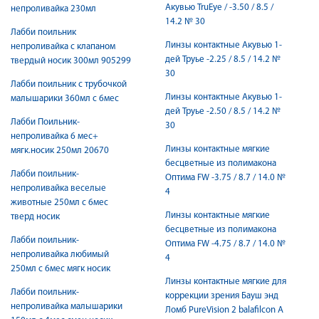
Акувью TruEye / -3.50 / 8.5 /
непроливайка 230мл
14.2 № 30
Лабби поильник
Линзы контактные Акувью 1-
непроливайка с клапаном
дей Труье -2.25 / 8.5 / 14.2 №
твердый носик 300мл 905299
30
Лабби поильник с трубочкой
Линзы контактные Акувью 1-
малышарики 360мл с 6мес
дей Труье -2.50 / 8.5 / 14.2 №
Лабби Поильник-
30
непроливайка 6 мес+
Линзы контактные мягкие
мягк.носик 250мл 20670
бесцветные из полимакона
Лабби поильник-
Оптима FW -3.75 / 8.7 / 14.0 №
непроливайка веселые
4
животные 250мл с 6мес
Линзы контактные мягкие
тверд носик
бесцветные из полимакона
Лабби поильник-
Оптима FW -4.75 / 8.7 / 14.0 №
непроливайка любимый
4
250мл с 6мес мягк носик
Линзы контактные мягкие для
Лабби поильник-
коррекции зрения Бауш энд
непроливайка малышарики
Ломб PureVision 2 balafilcon A