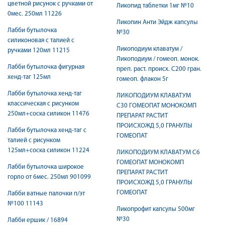
цветной рисунок с ручками от
Ликопид таблетки 1мг №10
0мес. 250мл 11226
Ликопин Анти Эйдж капсулы
Лабби бутылочка
№30
силиконовая с талией с
Ликоподиум клаватум /
ручками 120мл 11215
Ликоподиум / гомеоп. монок.
Лабби бутылочка фигурная
преп. раст. происх. С200 гран.
хенд-таг 125мл
гомеоп. флакон 5г
Лабби бутылочка хенд-таг
ЛИКОПОДИУМ КЛАВАТУМ
классическая с рисунком
C30 ГОМЕОПАТ МОНОКОМП
250мл+соска силикон 11476
ПРЕПАРАТ РАСТИТ
ПРОИСХОЖД 5,0 ГРАНУЛЫ
Лабби бутылочка хенд-таг с
ГОМЕОПАТ
талией с рисунком
125мл+соска силикон 11224
ЛИКОПОДИУМ КЛАВАТУМ C6
ГОМЕОПАТ МОНОКОМП
Лабби бутылочка широкое
ПРЕПАРАТ РАСТИТ
горло от 6мес. 250мл 901099
ПРОИСХОЖД 5,0 ГРАНУЛЫ
ГОМЕОПАТ
Лабби ватные палочки п/эт
№100 11143
Ликопрофит капсулы 500мг
№30
Лабби ершик / 16894