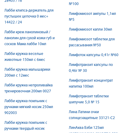
28405 / 16
№100
Лабби клипса-держатель для
Лимфомиозот ампулы 1,1мл
пустышек цепочка 0 мес+
№5
14422 / 24
Лимфомиозот капли 30мл
Лабби крем ланолиновый /
ланолин для сухой кожи губ и
Лимфомиозот таблетки для
сосков Мама лабби 10мл
рассасывания №50
Лабби кружка веселые
Лимфоток капсулы 0,41г №60
животные 150мл с 6мес
Лимфотранзит капсулы по
Лабби кружка малышарики
0,46г № 30
200мл с 12мес
Лимфотранзит концентрат
Лабби кружка непроливайка
напитка 100мл
тренировочная 200мл 0027
Лимфотранзит таблетки
Лабби кружка поильник с
шипучие 5,0 № 15
ручками мягкий носик 250мл
Лина Латини очки
902003
солнцезащитные 33121-C2
Лабби кружка поильник с
ЛинАква Бэби 125мл
ручками твердый носик