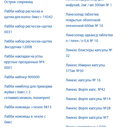
Остров сокровищ
инфузий, 2мг / мл 300мл № 1
Лабби набор расческа и
Линезолид таблетки
щетка для волос 0мес+ 14342
покрытые оболочкой
пленочной 600мг № 10
Лабби набор расческа+щетка
0031
Линезолид-эдвансд таблетки
п / плен / о 0,6 № 10
Лабби набор расческа+щетка
Звездочки 12008
Линекс блистеры капсулы №
32
Лабби накладки на углы
круглые прозрачные №4
Линекс Иммуно капсулы
0001
375мг №30
Лабби ниблер 900000
Линекс капсулы № 16
Лабби нимблер для прикорма
Линекс Форте капс. №42
жуйка с 6мес с 2
сетками(силикон, полипроп)
Линекс Форте капсулы №14
Лабби ножницы +чехол 9815
Линекс Форте капсулы №28
Лабби ножницы в чехле с
Линекс Форте капсулы №7
0мес