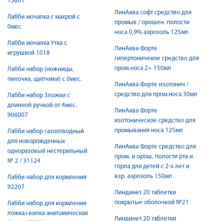
15601
ЛинАква софт средство для
Лабби мочалка с махрой с
промыв / орошен. полости
0мес
носа 0,9% аэрозоль 125мл
Лабби мочалка Утка с
ЛинАква Форте
игрушкой 1018
гипертоничекое средство для
пром.носа 2+ 150мл
Лабби набор (ножницы,
пилочка, щипчики) с 0мес.
ЛинАква Форте изотонич /
средство для пром.носа 30мл
Лабби набор 3ложки с
длинной ручкой от 4мес.
ЛинАква Форте
906007
изотоническое средство для
промывания носа 125мл
Лабби набор газоотводный
для новорожденных
ЛинАква Форте средство для
одноразовый нестерильный
пром. и орош. полости рта и
№ 2 / 31124
горла для детей с 2-х лет и
взр. аэрозоль 150мл
Лабби набор для кормления
92207
Линдинет 20 таблетки
покрытые оболочкой №21
Лабби набор для кормления
ложка+вилка анатомическая
Линдинет 20 таблетки