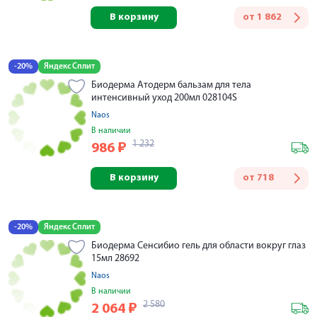
В корзину
от
1 862
-20%
Яндекс Сплит
Биодерма Атодерм бальзам для тела
интенсивный уход 200мл 028104S
Naos
В наличии
1 232
986
₽
В корзину
от
718
-20%
Яндекс Сплит
Биодерма Сенсибио гель для области вокруг глаз
15мл 28692
Naos
В наличии
2 580
2 064
₽