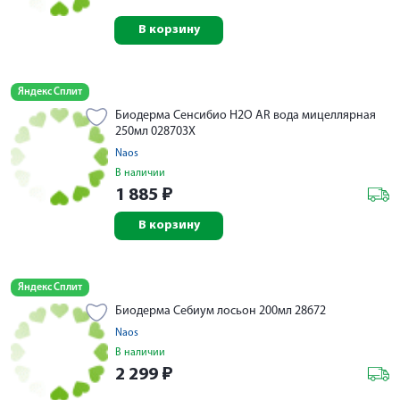
В корзину
Яндекс Сплит
Биодерма Сенсибио Н2О AR вода мицеллярная
250мл 028703X
Naos
В наличии
1 885
₽
В корзину
Яндекс Сплит
Биодерма Себиум лосьон 200мл 28672
Naos
В наличии
2 299
₽