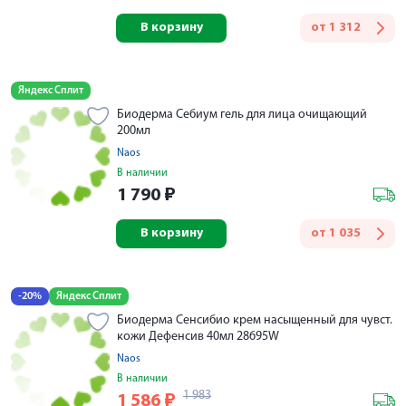
В корзину
от
1 312
Яндекс Сплит
Биодерма Себиум гель для лица очищающий
200мл
Naos
В наличии
1 790
₽
В корзину
от
1 035
-20%
Яндекс Сплит
Биодерма Сенсибио крем насыщенный для чувст.
кожи Дефенсив 40мл 28695W
Naos
В наличии
1 983
1 586
₽