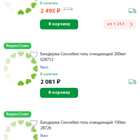
В наличии
3 116
2 493
₽
В корзину
от
1 217
Яндекс Сплит
Биодерма Сенсибио гель очищающий 200мл
028712
Naos
В наличии
2 081
₽
В корзину
Яндекс Сплит
Биодерма Сенсибио гель очищающий 100мл
28726
Naos