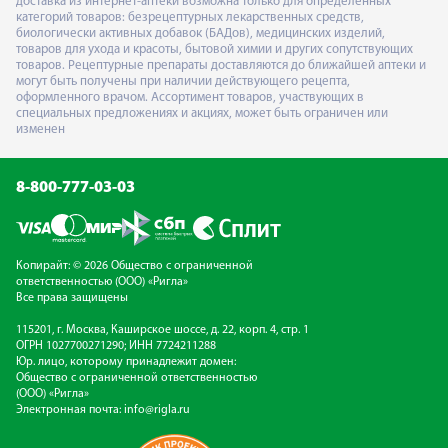
доставка из интернет-аптеки возможна только для определённых
категорий товаров: безрецептурных лекарственных средств,
биологически активных добавок (БАДов), медицинских изделий,
товаров для ухода и красоты, бытовой химии и других сопутствующих
товаров. Рецептурные препараты доставляются до ближайшей аптеки и
могут быть получены при наличии действующего рецепта,
оформленного врачом. Ассортимент товаров, участвующих в
специальных предложениях и акциях, может быть ограничен или
изменен
8-800-777-03-03
Копирайт: © 2026 Общество с ограниченной
ответственностью (ООО) «Ригла»
Все права защищены
115201, г. Москва, Каширское шоссе, д. 22, корп. 4, стр. 1
ОГРН 1027700271290; ИНН 7724211288
Юр. лицо, которому принадлежит домен:
Общество с ограниченной ответственностью
(ООО) «Ригла»
Электронная почта:
info@rigla.ru