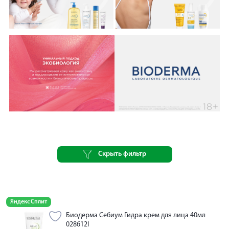
Скрыть фильтр
Яндекс Сплит
Биодерма Себиум Гидра крем для лица 40мл
028612I