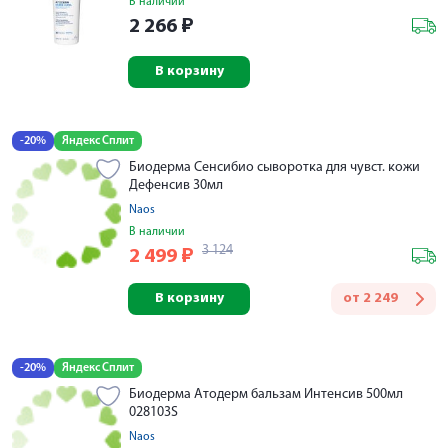
В наличии
2 266
₽
В корзину
-20%
Яндекс Сплит
Биодерма Сенсибио сыворотка для чувст. кожи
Дефенсив 30мл
Naos
В наличии
3 124
2 499
₽
В корзину
от
2 249
-20%
Яндекс Сплит
Биодерма Атодерм бальзам Интенсив 500мл
028103S
Naos