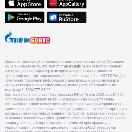
Цены в аптеках могут отличаться от цен, указанных на сайте. Обращаем
ваше внимание на то, что сайт
murmansk.rigla.ru
носит исключительно
информационный характер и ни при каких условиях не является
публичной офертой, определяемой положениями п. 2 ст. 437 ГК РФ. Для
получения подробной информации о действующих ценах на товар и
наличии товара в конкретной аптеке, пожалуйста, обращайтесь по
телефону
8 (800) 777-03-03
Согласно постановлению Правительства РФ от 16 мая 2020 года № 697
"Об утверждении Правил выдачи разрешения на осуществление
розничной торговли лекарственными препаратами для медицинского
применения дистанционным способом, осуществления такой торговли и
доставки указанных лекарственных препаратов гражданам и внесении
изменений в некоторые акты Правительства Российской Федерации по
вопросу розничной торговли лекарственными препаратами для
медицинского применения дистанционным способом", курьерская