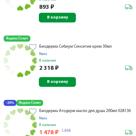
893
₽
В корзину
Яндекс Сплит
Биодерма Себиум Сенситив крем 30мл
Naos
В наличии
2 318
₽
В корзину
-20%
Яндекс Сплит
Биодерма Атодерм масло для душа 200мл 028136
Naos
В наличии
1 848
1 478
₽