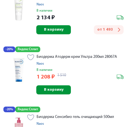
Naos
В наличии
2 134
₽
В корзину
от
1 493
-20%
Яндекс Сплит
Биодерма Атодерм крем Ультра 200мл 28067A
Naos
В наличии
1 510
1 208
₽
В корзину
-20%
Яндекс Сплит
Биодерма Сенсибио гель очищающий 500мл
Naos