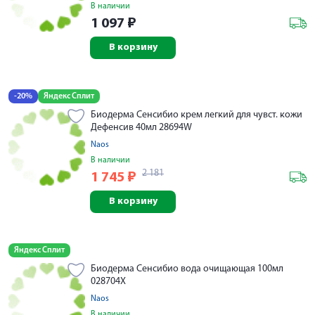
В наличии
1 097
₽
В корзину
-20%
Яндекс Сплит
Биодерма Сенсибио крем легкий для чувст. кожи
Дефенсив 40мл 28694W
Naos
В наличии
2 181
1 745
₽
В корзину
Яндекс Сплит
Биодерма Сенсибио вода очищающая 100мл
028704X
Naos
В наличии