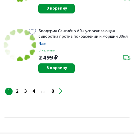
В корзину
Биодерма Сенсибио AR+ успокаивающая
сыворотка против покраснений и морщин 30мл
Naos
В наличии
2 499
₽
В корзину
...
1
2
3
4
8