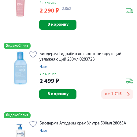
В наличии
2 862
2 290
₽
В корзину
Яндекс Сплит
Биодерма Гидрабио лосьон тонизирующий
увлажняющий 250мл 028372B
Naos
В наличии
2 499
₽
В корзину
от
1 715
Яндекс Сплит
Биодерма Атодерм крем Ультра 500мл 28065A
Naos