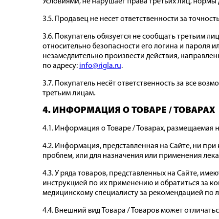
Условиями, не нарушает права третьих лиц, нормы
3.5. Продавец не несет ответственности за точно
3.6. Покупатель обязуется не сообщать третьим ли
относительно безопасности его логина и пароля 
незамедлительно произвести действия, направлен
по адресу:
info@rigla.ru
.
3.7. Покупатель несёт ответственность за все воз
третьим лицам.
4. ИНФОРМАЦИЯ О ТОВАРЕ / ТОВАРАХ
4.1. Информация о Товаре / Товарах, размещаемая 
4.2. Информация, представленная на Сайте, ни при
проблем, или для назначения или применения лека
4.3. У ряда товаров, представленных на Сайте, и
инструкцией по их применению и обратиться за ко
медицинскому специалисту за рекомендацией по л
4.4. Внешний вид Товара / Товаров может отличать