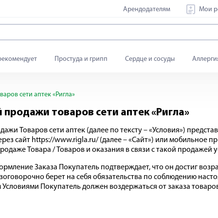
Арендодателям
Мои р
рекомендует
Простуда и грипп
Сердце и сосуды
Аллерги
аров сети аптек «Ригла»
 продажи товаров сети аптек «Ригла»
жи Товаров сети аптек (далее по тексту – «Условия») предста
рез сайт https://www.rigla.ru/ (далее – «Сайт») или мобильное п
аже Товара / Товаров и оказания в связи с такой продажей усл
рмление Заказа Покупатель подтверждает, что он достиг возраст
зоговорочно берет на себя обязательства по соблюдению наст
м Условиями Покупатель должен воздержаться от заказа товаров