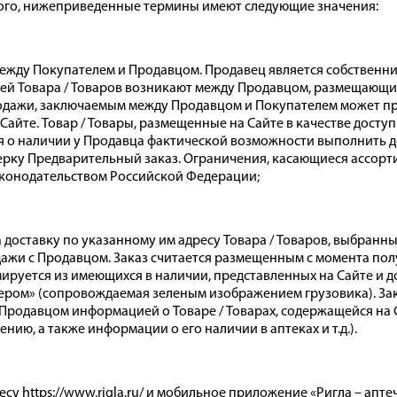
иного, нижеприведенные термины имеют следующие значения:
жду Покупателем и Продавцом. Продавец является собственник
ей Товара / Товаров возникают между Продавцом, размещающим
дажи, заключаемым между Продавцом и Покупателем может при
а Сайте. Товар / Товары, размещенные на Сайте в качестве дос
я о наличии у Продавца фактической возможности выполнить д
ерку Предварительный заказ. Ограничения, касающиеся ассорт
конодательством Российской Федерации;
оставку по указанному им адресу Товара / Товаров, выбранных
дажи с Продавцом. Заказ считается размещенным с момента п
мируется из имеющихся в наличии, представленных на Сайте и 
ером» (сопровождаемая зеленым изображением грузовика). За
одавцом информацией о Товаре / Товарах, содержащейся на Са
нию, а также информации о его наличии в аптеках и т.д.).
су https://www.rigla.ru/ и мобильное приложение «Ригла – апте