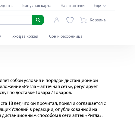
ецепты
Бонусная карта
Наши аптеки
Еще
Корзина
я
Уход за кожей
Сон и бессонница
вляет собой условия и порядок дистанционной
риложение «Ригла – аптечная сеть», регулирует
уг по доставке Товара / Товаров.
а 18 лет, что он прочитал, понял и соглашается с
оящих Условий в редакции, опубликованной на
 дистанционным способом в сети аптек «Ригла».