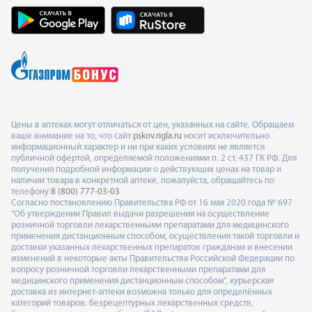
Цены в аптеках могут отличаться от цен, указанных на сайте. Обращаем
ваше внимание на то, что сайт
pskov.rigla.ru
носит исключительно
информационный характер и ни при каких условиях не является
публичной офертой, определяемой положениями п. 2 ст. 437 ГК РФ. Для
получения подробной информации о действующих ценах на товар и
наличии товара в конкретной аптеке, пожалуйста, обращайтесь по
телефону
8 (800) 777-03-03
Согласно постановлению Правительства РФ от 16 мая 2020 года № 697
"Об утверждении Правил выдачи разрешения на осуществление
розничной торговли лекарственными препаратами для медицинского
применения дистанционным способом, осуществления такой торговли и
доставки указанных лекарственных препаратов гражданам и внесении
изменений в некоторые акты Правительства Российской Федерации по
вопросу розничной торговли лекарственными препаратами для
медицинского применения дистанционным способом", курьерская
доставка из интернет-аптеки возможна только для определённых
категорий товаров: безрецептурных лекарственных средств,