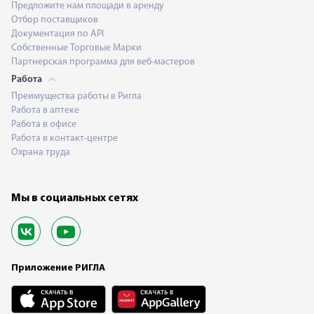
Предложите нам площади в аренду
Отбор поставщиков
Документация по API
Собственные Торговые Марки
Партнерская программа для веб-мастеров
Работа
Преимущества работы в Ригла
Работа в аптеке
Работа в офисе
Работа в контакт-центре
Охрана труда
Мы в социальных сетях
Приложение РИГЛА