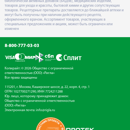
биологически активных добавок (БАДов), медицинских изделий,
товаров для ухода и красоты, бытовой химии и других сопутствующих
товаров. Рецептурные препараты доставляются до ближайшей аптеки и
могут быть получены при наличии действующего рецепта,
оформленного врачом. Ассортимент товаров, участвующих в
специальных предложениях и акциях, может быть ограничен или
изменен
8-800-777-03-03
Копирайт: © 2026 Общество с ограниченной
ответственностью (ООО) «Ригла»
Все права защищены
115201, г. Москва, Каширское шоссе, д. 22, корп. 4, стр. 1
ОГРН 1027700271290; ИНН 7724211288
Юр. лицо, которому принадлежит домен:
Общество с ограниченной ответственностью
(ООО) «Ригла»
Электронная почта:
info@rigla.ru