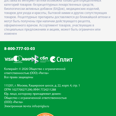
доставка из интернет-аптеки возможна только для определённых
категорий товаров: безрецептурных лекарственных средств,
биологически активных добавок (БАДов), медицинских изделий,
товаров для ухода и красоты, бытовой химии и других сопутствующих
товаров. Рецептурные препараты доставляются до ближайшей аптеки и
могут быть получены при наличии действующего рецепта,
оформленного врачом. Ассортимент товаров, участвующих в
специальных предложениях и акциях, может быть ограничен или
изменен
8-800-777-03-03
Копирайт: © 2026 Общество с ограниченной
ответственностью (ООО) «Ригла»
Все права защищены
115201, г. Москва, Каширское шоссе, д. 22, корп. 4, стр. 1
ОГРН 1027700271290; ИНН 7724211288
Юр. лицо, которому принадлежит домен:
Общество с ограниченной ответственностью
(ООО) «Ригла»
Электронная почта:
info@rigla.ru