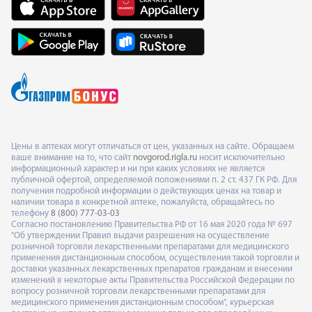
Цены в аптеках могут отличаться от цен, указанных на сайте. Обращаем
ваше внимание на то, что сайт
novgorod.rigla.ru
носит исключительно
информационный характер и ни при каких условиях не является
публичной офертой, определяемой положениями п. 2 ст. 437 ГК РФ. Для
получения подробной информации о действующих ценах на товар и
наличии товара в конкретной аптеке, пожалуйста, обращайтесь по
телефону
8 (800) 777-03-03
Согласно постановлению Правительства РФ от 16 мая 2020 года № 697
"Об утверждении Правил выдачи разрешения на осуществление
розничной торговли лекарственными препаратами для медицинского
применения дистанционным способом, осуществления такой торговли и
доставки указанных лекарственных препаратов гражданам и внесении
изменений в некоторые акты Правительства Российской Федерации по
вопросу розничной торговли лекарственными препаратами для
медицинского применения дистанционным способом", курьерская