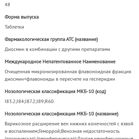
48
Форма выпуска
Таблетки
Фармакологическая группа АТС (название)
Диосмин в комбинации с другими препаратами
Международное Непатентованное Наименование
Очищенная микронизированная флавоноидная фракция
диосмин+флавоноиды в пересчете на гесперидин
Нозологическая классификация МКБ-10 (код)
I83.2;I84;I87.2;I89;R60
Нозологическая классификация МКБ-10 (название)
Варикозное расширение вен нижних конечностей с язвой
и воспалением;Геморрой;Венозная недостаточность
(хроническая) (периферическая);Другие неинфекционные