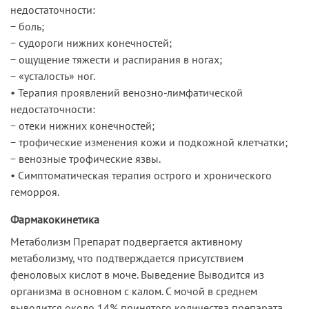
недостаточности:
− боль;
− судороги нижних конечностей;
− ощущение тяжести и распирания в ногах;
− «усталость» ног.
• Терапия проявлений венозно-лимфатической
недостаточности:
− отеки нижних конечностей;
− трофические изменения кожи и подкожной клетчатки;
− венозные трофические язвы.
• Симптоматическая терапия острого и хронического
геморроя.
Фармакокинетика
Метаболизм Препарат подвергается активному
метаболизму, что подтверждается присутствием
феноловых кислот в моче. Выведение Выводится из
организма в основном с калом. С мочой в среднем
выводится около 14% принятого количества препарата.