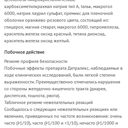
карбоксиметилкрахмал натрия тип А, тальк, макрогол
6000, натрия лаурил сульфат, премикс для пленочной
оболочки оранжево-розового цвета, состоящий из:
глицерол, магния стеарат, макрогол 6000, гипромеллоза,
краситель железа оксид красный, титана диоксид,
краситель железа оксид желтый.
Побочное действие
Резюме профиля безопасности
Побочные эффекты препарата Детралекс, наблюдаемые в
ходе клинических исследований, были легкой степени
выраженности. Преимущественно отмечались нарушения
со стороны желудочно-кишечного тракта (диарея,
диспепсия, тошнота, рвота).
Табличное резюме нежелательных реакций
Сообщалось о следующих нежелательных реакциях или
явлениях, приведенных по частоте возникновения: очень
часто (≥1/10), часто (≥1/100 и <1/10), нечасто (≥1/1000 и