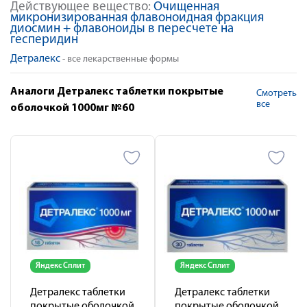
Действующее вещество:
Очищенная
микронизированная флавоноидная фракция
диосмин + флавоноиды в пересчете на
гесперидин
Детралекс
- все лекарственные формы
Аналоги Детралекс таблетки покрытые
Смотреть
все
оболочкой 1000мг №60
Яндекс Сплит
Яндекс Сплит
Детралекс таблетки
Детралекс таблетки
покрытые оболочкой
покрытые оболочкой