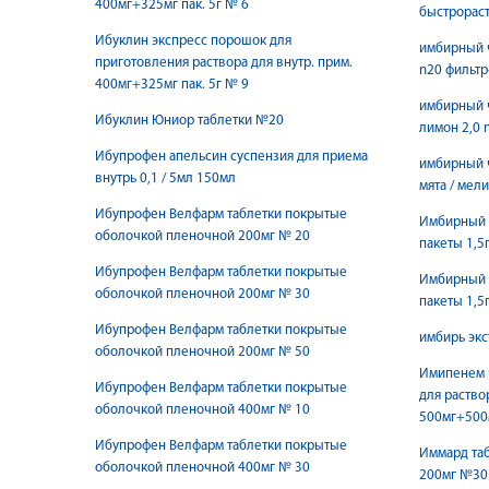
400мг+325мг пак. 5г № 6
быстрорас
Ибуклин экспресс порошок для
имбирный 
приготовления раствора для внутр. прим.
n20 фильтр
400мг+325мг пак. 5г № 9
имбирный ч
Ибуклин Юниор таблетки №20
лимон 2,0 
Ибупрофен апельсин суспензия для приема
имбирный ч
внутрь 0,1 / 5мл 150мл
мята / мел
Ибупрофен Велфарм таблетки покрытые
Имбирный ч
оболочкой пленочной 200мг № 20
пакеты 1,5
Ибупрофен Велфарм таблетки покрытые
Имбирный ч
оболочкой пленочной 200мг № 30
пакеты 1,5
Ибупрофен Велфарм таблетки покрытые
имбирь экс
оболочкой пленочной 200мг № 50
Имипенем 
Ибупрофен Велфарм таблетки покрытые
для раство
оболочкой пленочной 400мг № 10
500мг+500
Ибупрофен Велфарм таблетки покрытые
Иммард та
оболочкой пленочной 400мг № 30
200мг №30