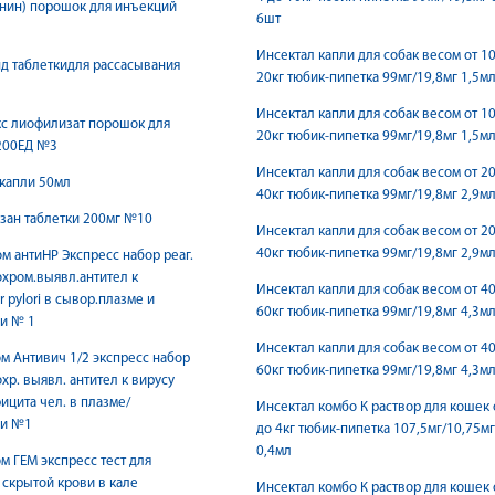
нин) порошок для инъекций
6шт
Инсектал капли для собак весом от 10
д таблеткидля рассасывания
20кг тюбик-пипетка 99мг/19,8мг 1,5м
Инсектал капли для собак весом от 10
с лиофилизат порошок для
20кг тюбик-пипетка 99мг/19,8мг 1,5м
200ЕД №3
Инсектал капли для собак весом от 20
капли 50мл
40кг тюбик-пипетка 99мг/19,8мг 2,9м
зан таблетки 200мг №10
Инсектал капли для собак весом от 20
40кг тюбик-пипетка 99мг/19,8мг 2,9м
 антиHP Экспресс набор реаг.
хром.выявл.антител к
Инсектал капли для собак весом от 40
r pylori в сывор.плазме и
60кг тюбик-пипетка 99мг/19,8мг 4,3м
и № 1
Инсектал капли для собак весом от 40
 Антивич 1/2 экспресс набор
60кг тюбик-пипетка 99мг/19,8мг 4,3м
хр. выявл. антител к вирусу
цита чел. в плазме/
Инсектал комбо К раствор для кошек 
ви №1
до 4кг тюбик-пипетка 107,5мг/10,75мг
0,4мл
 ГЕМ экспресс тест для
скрытой крови в кале
Инсектал комбо К раствор для кошек 