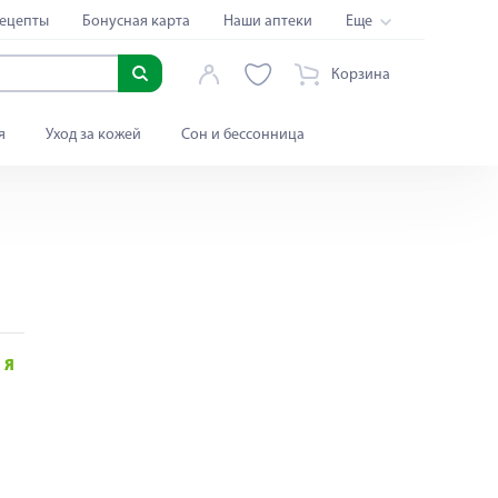
ецепты
Бонусная карта
Наши аптеки
Еще
Корзина
я
Уход за кожей
Сон и бессонница
Я