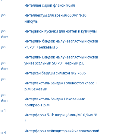
Интеллан сироп флакон 90мл
 до
Интеллектум для зрения 650мг №30
л
капсулы
 до
Интервион Кусачки для ногтей и кутикулы
л 6шт
Интерлин бандаж на лучезапястный сустав
 до
РК Р01 / Бежевый S
л
Интерлин Бандаж на лучезапястный сустав
 до
универсальный SO P01 Черный р.L
л 6шт
Интерсан беруши силикон №2 7635
 до
Интертекстиль Бандаж Голеностоп класс 1
л
р.M Бежевый
 до
Интертекстиль Бандаж Наколенник
л 6шт
Компрес-1 р.M
от 1
Интерферон б-1b шприц 8млн/МЕ 0,5мл №
5
Интерферон лейкоцитарный человеческий
от 4