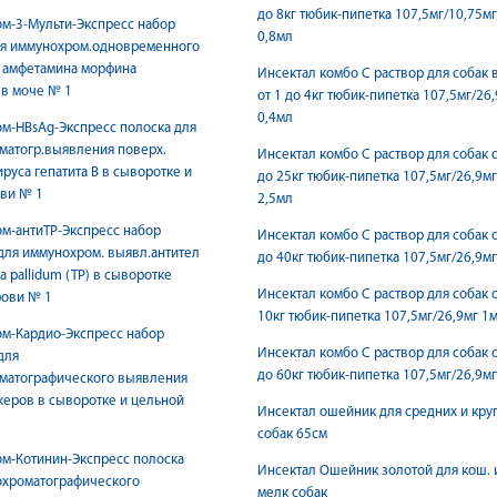
до 8кг тюбик-пипетка 107,5мг/10,75мг
м-3-Мульти-Экспресс набор
0,8мл
ля иммунохром.одновременного
 амфетамина морфина
Инсектал комбо С раствор для собак 
в моче № 1
от 1 до 4кг тюбик-пипетка 107,5мг/26
0,4мл
м-HBsAg-Экспресс полоска для
матогр.выявления поверх.
Инсектал комбо С раствор для собак о
ируса гепатита В в сыворотке и
до 25кг тюбик-пипетка 107,5мг/26,9мг
ви № 1
2,5мл
м-антиТР-Экспресс набор
Инсектал комбо С раствор для собак о
для иммунохром. выявл.антител
до 40кг тюбик-пипетка 107,5мг/26,9м
a pallidum (TP) в сыворотке
Инсектал комбо С раствор для собак о
рови № 1
10кг тюбик-пипетка 107,5мг/26,9мг 1
м-Кардио-Экспресс набор
Инсектал комбо С раствор для собак о
для
до 60кг тюбик-пипетка 107,5мг/26,9м
матографического выявления
еров в сыворотке и цельной
Инсектал ошейник для средних и кру
собак 65см
м-Котинин-Экспресс полоска
Инсектал Ошейник золотой для кош. 
охроматографического
мелк собак