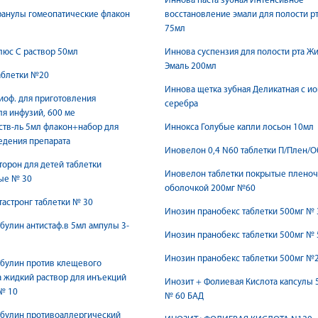
Иннова паста зубная Интенсивное
ранулы гомеопатические флакон
восстановление эмали для полости р
75мл
юс С раствор 50мл
Иннова суспензия для полости рта Ж
Эмаль 200мл
аблетки №20
Иннова щетка зубная Деликатная с и
оф. для приготовления
серебра
ля инфузий, 600 ме
тв-ль 5мл флакон+набор для
Иннокса Голубые капли лосьон 10мл
ведения препарата
Иновелон 0,4 N60 таблетки П/Плен/
орон для детей таблетки
Иновелон таблетки покрытые плено
ые № 30
оболочкой 200мг №60
астронг таблетки № 30
Инозин пранобекс таблетки 500мг № 
улин антистаф.в 5мл ампулы 3-
Инозин пранобекс таблетки 500мг № 
Инозин пранобекс таблетки 500мг №
булин против клещевого
 жидкий раствор для инъекций
Инозит + Фолиевая Кислота капсулы 
№ 10
№ 60 БАД
булин противоаллергический