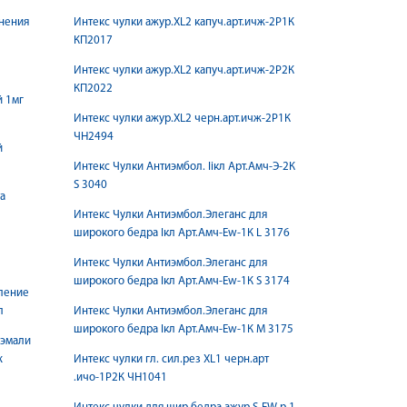
енения
Интекс чулки ажур.XL2 капуч.арт.ичж-2Р1К
КП2017
Интекс чулки ажур.XL2 капуч.арт.ичж-2Р2К
КП2022
й 1мг
Интекс чулки ажур.XL2 черн.арт.ичж-2Р1К
ЧН2494
й
Интекс Чулки Антиэмбол. Iiкл Арт.Амч-Э-2К
S 3040
а
Интекс Чулки Антиэмбол.Элеганс для
широкого бедра Iкл Арт.Амч-Ew-1К L 3176
Интекс Чулки Антиэмбол.Элеганс для
широкого бедра Iкл Арт.Амч-Ew-1К S 3174
тление
л
Интекс Чулки Антиэмбол.Элеганс для
широкого бедра Iкл Арт.Амч-Ew-1К М 3175
 эмали
х
Интекс чулки гл. сил.рез XL1 черн.арт
.ичо-1Р2К ЧН1041