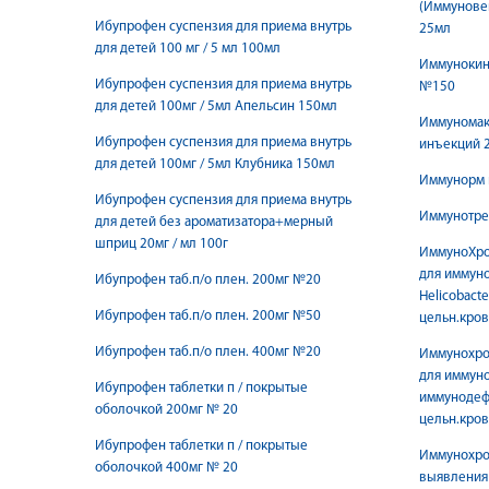
(Иммунове
Ибупрофен суспензия для приема внутрь
25мл
для детей 100 мг / 5 мл 100мл
Иммунокин
Ибупрофен суспензия для приема внутрь
№150
для детей 100мг / 5мл Апельсин 150мл
Иммуномак
Ибупрофен суспензия для приема внутрь
инъекций 
для детей 100мг / 5мл Клубника 150мл
Иммунорм 
Ибупрофен суспензия для приема внутрь
Иммунотре
для детей без ароматизатора+мерный
шприц 20мг / мл 100г
ИммуноХром
для иммуно
Ибупрофен таб.п/о плен. 200мг №20
Helicobacte
Ибупрофен таб.п/о плен. 200мг №50
цельн.кров
Ибупрофен таб.п/о плен. 400мг №20
Иммунохром
для иммуно
Ибупрофен таблетки п / покрытые
иммунодефи
оболочкой 200мг № 20
цельн.кро
Ибупрофен таблетки п / покрытые
Иммунохром
оболочкой 400мг № 20
выявления 