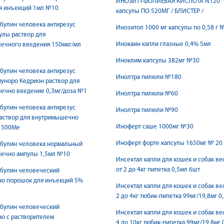
ИНОЗИТ+ФОЛИЕВАЯ КИСЛОТА N120
ля инъекций 1мл №10
капсулы ПО 520МГ / БЛИСТЕР /
булин человека антирезус
Инозитол 1000 мг капсулы по 0,58 г 
улы раствор для
Инокаин капли глазные 0,4% 5мл
ечного введения 150мкг/мл
Иноклим капсулы 382мг №30
булин человека антирезус
Инолтра пилюли №180
уноро Кедрион раствор для
ечно введение 0,3мг/доза №1
Инолтра пилюли №60
булин человека антирезус
Инолтра пилюли №90
раствор для внутримышечно
Иноферт саше 1000мг №30
1500Ме
Иноферт форте капсулы 1650мг № 20
булин человека нормальный
ечно ампулы 1,5мл №10
Инсектал капли для кошек и собак ве
от 2 до 4кг пипетка 0,5мл 6шт
булин человеческий
но порошок для инъекций 5%
Инсектал капли для кошек и собак ве
2 до 4кг тюбик-пипетка 99мг/19,8мг 0
булин человеческий
Инсектал капли для кошек и собак ве
о с растворителем
4 до 10кг тюбик-пипетка 99мг/19,8мг 