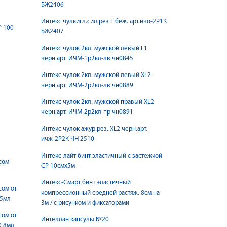
БЖ2406
Интекс чулкигл.сил.рез L беж. арт.ичо-2Р1К
№ 100
БЖ2407
Интекс чулок 2кл. мужской левый L1
черн.арт. ИЧМ-1р2кл-лв чн0845
Интекс чулок 2кл. мужской левый XL2
черн.арт. ИЧМ-2р2кл-лв чн0889
Интекс чулок 2кл. мужской правый XL2
черн.арт. ИЧМ-2р2кл-пр чн0891
Интекс чулок ажур.рез. XL2 черн.арт.
ичж-2Р2К ЧН 2510
Интекс-лайт бинт эластичный с застежкой
сом
СР 10смх5м
Интекс-Смарт бинт эластичный
сом от
компрессионный средней растяж. 8см на
,5мл
3м / с рисунком и фиксаторами
сом от
Интеллан капсулы №20
0,8мл