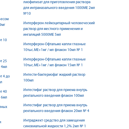
лиофилизат для приготовления раствора
для интраназального введения 1000МЕ 2мл
№10
весом
Интерферон лейкоцитарный человеческий
,9мг
раствор для местного применения и
ингаляций 5000МЕ 5мл
т 10
Интерферон-Офтальмо капли глазные
10тыс.МЕ+1мг / мл флакон 10мл № 1
Интерферон-Офтальмо капли глазные
т 25
10тыс.МЕ+1мг / мл флакон 15мл № 1
г 4мл
Интести-бактериофаг жидкий раствор
т 4 до
100мл
мл
Интестифаг раствор для приема внутрь
т 40
ректального введения флакон 100мл
г 6мл
Интестифаг раствор для приема внутрь
пных
ректального введения флакон 20мл № 4
Интраджект средство для замещения
и
синовиальной жидкости 1,2% 2мл № 1