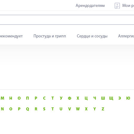
Арендодателям
Мои р
рекомендует
Простуда и грипп
Сердце и сосуды
Аллерги
М
Н
О
П
Р
С
Т
У
Ф
Х
Ц
Ч
Ш
Щ
Э
Ю
N
O
P
Q
R
S
T
U
V
W
X
Y
Z