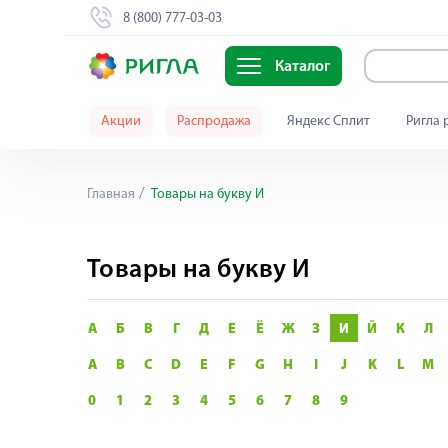
8 (800) 777-03-03
Каталог
Акции
Распродажа
Яндекс Сплит
Ригла 
Главная
Товары на букву И
Товары на букву И
А
Б
В
Г
Д
Е
Ё
Ж
З
И
Й
К
Л
A
B
C
D
E
F
G
H
I
J
K
L
M
0
1
2
3
4
5
6
7
8
9