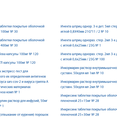
таблетки покрытые оболочкой
Инекта шприц однор. 3-х дет. 5мл стер
 100мг № 30
иглой 0,8Х40мм 21G*11 / 2 № 10
таблетки покрытые оболочкой
Инекта шприц однораз. стер. 2мл 3-х 
 400мг № 30
с иглой 0,6х25мм / 23G № 1
ева капсулы 100мг № 120
Инекта шприц однораз. стер. 2мл 3-х 
с иглой 0,6х25мм / 23G № 100
ТЛ капсулы 100мг № 120
Инкормарин раствор внутримышечног
 экспресс-тест для
суставн. 50едля мл 1мл № 10
ого их определения антигенов
уса sars-cov-2 и вируса гриппа А
Инкормарин раствор внутримышечног
огических материалах
суставн. 50едля мл 2мл № 10
нза комп № 1
Инкресинк таблетки покрытые оболо
лин раствор для инфузий, 50мг
пленочной 25+15мг № 28
№ 1
Инкресинк таблетки покрытые оболо
отвыкание от курения) порошок
пленочной 25+30мг № 28