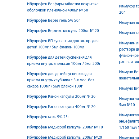
Ибупрофен Велфарм таблетки покрытые
Иммукор г
оболочкой пленочной 400мг № 50
20г
Ибупрофен Верте гель 5% 50г
Иммунал пл
Ибупрофен Вертекс капсулы 200мг № 20
Иммунал т
Ибупрофен ВП суспензия для вн. пр. для
Иммунин ли
детей 100мг / 5мл флакон 100мл
раствора д
флакон+рас
Ибупрофен для детей суспензия для
раств. и в
приема внутрь апельсин 100мг / 5мл 200г
Иммуно Вет
Ибупрофен для детей суспензия для
жевательн
приема внутрь клубника с 3-х мес. без
сахара 100мг / 5мл флакон 100г
Иммуно Вит
Ибупрофен Канон капсулы 200мг № 20
Иммуноглоб
5мл №10
Ибупрофен Канон капсулы 400мг № 20
Иммуногло
Ибупрофен мазь 5% 25г
энцефалита
Ибупрофен Медисорб капсулы 200мг № 10
1/160 1мл 
Ибупрофен Медисорб капсулы 200мг №20
Иммуногло