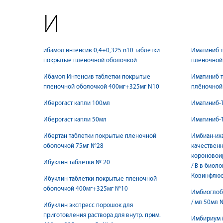
И
ибамол интенсив 0,4+0,325 n10 таблетки
Иматиниб 
покрытые пленочной оболочкой
пленочной
Ибамол Интенсив таблетки покрытые
Иматиниб 
пленочной оболочкой 400мг+325мг N10
плёночной
Иберогаст капли 100мл
Иматиниб-Т
Иберогаст капли 50мл
Иматиниб-
Ибертан таблетки покрытые пленочной
Имбиан-иха
оболочкой 75мг №28
качественн
короновоир
Ибуклин таблетки № 20
/ В в биол
Ковинфлюе
Ибуклин таблетки покрытые пленочной
оболочкой 400мг+325мг №10
Имбиоглобу
/ мл 50мл 
Ибуклин экспресс порошок для
приготовления раствора для внутр. прим.
Имбириум (