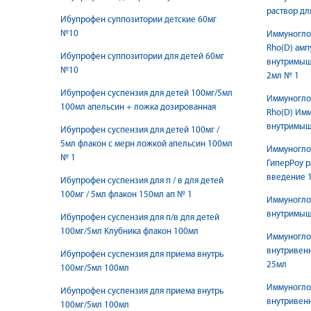
раствор д
Ибупрофен суппозитории детские 60мг
№10
Иммуногло
Rho(D) амп
Ибупрофен суппозитории для детей 60мг
внутримыш
№10
2мл № 1
Ибупрофен суспензия для детей 100мг/5мл
Иммуногло
100мл апельсин + ложка дозированная
Rho(D) Имм
внутримыш
Ибупрофен суспензия для детей 100мг /
5мл флакон с мерн ложкой апельсин 100мл
Иммуногло
№ 1
ГиперРоу 
введение 
Ибупрофен суспензия для п / в для детей
100мг / 5мл флакон 150мл ап № 1
Иммуногло
внутримыш
Ибупрофен суспензия для п/в для детей
100мг/5мл Клубника флакон 100мл
Иммуногло
внутривен
Ибупрофен суспензия для приема внутрь
25мл
100мг/5мл 100мл
Иммуногло
Ибупрофен суспензия для приема внутрь
внутривенн
100мг/5мл 100мл