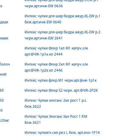
Интекс чулки для шир бедра ажур.S-EW р.1
та
черн.арт.ичж-ЕW 0636
Интекс чулки для шир бедра ажур.XL-EW р.1
идкая
беж.арт.ичж-ЕW 0640
Интекс чулки для шир бедра ажур.XL-EW р.2
онами
черн.арт.ичж-ЕW 2641
Интекс чулки Флер 1кл М1 капуч.з/м
арт.ФЧЖ-1р1к кп 2444
Оболоч
Интекс чулки Флер 2кл М1 капуч.з/м
арт.ФЧЖ-1р2к кп 2446
чной
Интекс чулки флер M1 черн.арт.фчж-1р1к
30
Интекс чулки Флер S2 черн. арт.ФЧЖ-2Р2К
50
Интекс Чулки элеганс 2кл рост 1 р.L
беж.3622
20
Интекс Чулки Элеганс Iiкл Рост 1 Р.М
520мг
Беж.3621
Интекс чулкигл.сил.рез L беж. арт.ичо-1Р1К