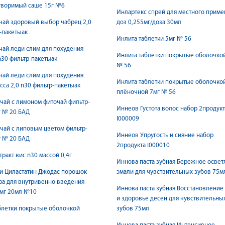
творимый саше 15г №6
Инлартекс спрей для местного прим
чай здоровый выбор чабрец 2,0
доз 0,255мг/доза 30мл
-пакетыак
Инлита таблетки 5мг № 56
ай леди слим для похудения
Инлита таблетки покрытые оболочко
n30 фильтр-пакетыак
№ 56
ай леди слим для похудения
Инлита таблетки покрытые оболочко
исса 2,0 n30 фильтр-пакетыак
плёночной 7мг № 56
ай с лимоном фиточай фильтр-
Иннеов Густота волос набор 2продукт
г № 20 БАД
I000009
ай с липовым цветом фильтр-
Иннеов Упругость и сияние набор
г № 20 БАД
2продукта I000010
тракт вис n30 массой 0,4г
Иннова паста зубная Бережное осве
и Циластатин Джодас порошок
эмали для чувствительных зубов 75м
ра для внутривенно введения
Иннова паста зубная Восстановление
мг 20мл №10
и здоровье десен для чувствительны
блетки покрытые оболочкой
зубов 75мл