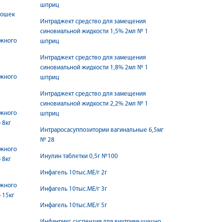
шприц
кошек
Интраджект средство для замещения
синовиальной жидкости 1,5% 2мл № 1
ужного
шприц
Интраджект средство для замещения
синовиальной жидкости 1,8% 2мл № 1
ужного
шприц
Интраджект средство для замещения
синовиальной жидкости 2,2% 2мл № 1
ужного
шприц
 8кг
Интраросасуппозитории вагинальные 6,5мг
№ 28
ужного
Инулин таблетки 0,5г №100
 8кг
Инфагель 10тыс.МЕ/г 2г
ужного
Инфагель 10тыс.МЕ/г 3г
 15кг
Инфагель 10тыс.МЕ/г 5г
Инфанрикс суспензия для внутримышечно