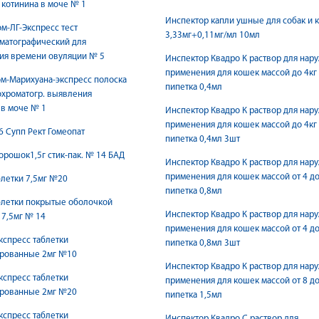
котинина в моче № 1
Инспектор капли ушные для собак и 
-ЛГ-Экспресс тест
3,33мг+0,11мг/мл 10мл
матографический для
ия времени овуляции № 5
Инспектор Квадро К раствор для нар
применения для кошек массой до 4кг
м-Марихуана-экспресс полоска
пипетка 0,4мл
хроматогр. выявления
в моче № 1
Инспектор Квадро К раствор для нар
применения для кошек массой до 4кг
 Супп Рект Гомеопат
пипетка 0,4мл 3шт
рошок1,5г стик-пак. № 14 БАД
Инспектор Квадро К раствор для нар
применения для кошек массой от 4 до
летки 7,5мг №20
пипетка 0,8мл
блетки покрытые оболочкой
Инспектор Квадро К раствор для нар
7,5мг № 14
применения для кошек массой от 4 до
спресс таблетки
пипетка 0,8мл 3шт
рованные 2мг №10
Инспектор Квадро К раствор для нар
спресс таблетки
применения для кошек массой от 8 до
рованные 2мг №20
пипетка 1,5мл
спресс таблетки
Инспектор Квадро С раствор для