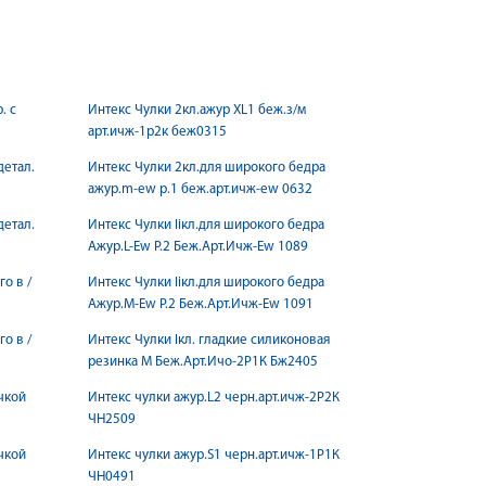
. с
Интекс Чулки 2кл.ажур XL1 беж.з/м
арт.ичж-1р2к беж0315
детал.
Интекс Чулки 2кл.для широкого бедра
ажур.m-ew р.1 беж.арт.ичж-ew 0632
детал.
Интекс Чулки Iiкл.для широкого бедра
Ажур.L-Ew Р.2 Беж.Арт.Ичж-Еw 1089
о в /
Интекс Чулки Iiкл.для широкого бедра
Ажур.M-Ew Р.2 Беж.Арт.Ичж-Еw 1091
о в /
Интекс Чулки Iкл. гладкие силиконовая
резинка M Беж.Арт.Ичo-2Р1К Бж2405
чкой
Интекс чулки ажур.L2 черн.арт.ичж-2Р2К
ЧН2509
чкой
Интекс чулки ажур.S1 черн.арт.ичж-1Р1К
ЧН0491