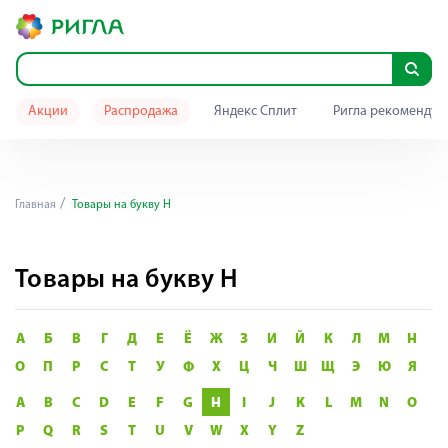
Акции
Распродажа
Яндекс Сплит
Ригла рекомендуе
Главная
Товары на букву H
Товары на букву H
А
Б
В
Г
Д
Е
Ё
Ж
З
И
Й
К
Л
М
Н
О
П
Р
С
Т
У
Ф
Х
Ц
Ч
Ш
Щ
Э
Ю
Я
A
B
C
D
E
F
G
H
I
J
K
L
M
N
O
P
Q
R
S
T
U
V
W
X
Y
Z