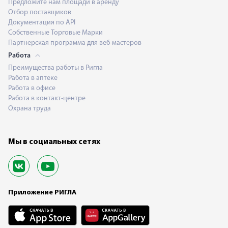
Предложите нам площади в аренду
Отбор поставщиков
Документация по API
Собственные Торговые Марки
Партнерская программа для веб-мастеров
Работа
Преимущества работы в Ригла
Работа в аптеке
Работа в офисе
Работа в контакт-центре
Охрана труда
Мы в социальных сетях
Приложение РИГЛА