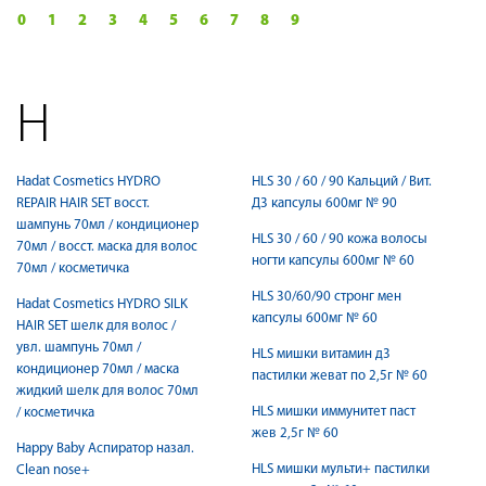
0
1
2
3
4
5
6
7
8
9
H
Hadat Cosmetics HYDRO
HLS 30 / 60 / 90 Кальций / Вит.
REPAIR HAIR SET восст.
Д3 капсулы 600мг № 90
шампунь 70мл / кондиционер
HLS 30 / 60 / 90 кожа волосы
70мл / восст. маска для волос
ногти капсулы 600мг № 60
70мл / косметичка
HLS 30/60/90 стронг мен
Hadat Cosmetics HYDRO SILK
капсулы 600мг № 60
HAIR SET шелк для волос /
увл. шампунь 70мл /
HLS мишки витамин д3
кондиционер 70мл / маска
пастилки жеват по 2,5г № 60
жидкий шелк для волос 70мл
HLS мишки иммунитет паст
/ косметичка
жев 2,5г № 60
Happy Baby Аспиратор назал.
HLS мишки мульти+ пастилки
Clean nose+