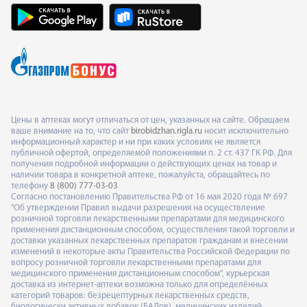
Цены в аптеках могут отличаться от цен, указанных на сайте. Обращаем
ваше внимание на то, что сайт
birobidzhan.rigla.ru
носит исключительно
информационный характер и ни при каких условиях не является
публичной офертой, определяемой положениями п. 2 ст. 437 ГК РФ. Для
получения подробной информации о действующих ценах на товар и
наличии товара в конкретной аптеке, пожалуйста, обращайтесь по
телефону
8 (800) 777-03-03
Согласно постановлению Правительства РФ от 16 мая 2020 года № 697
"Об утверждении Правил выдачи разрешения на осуществление
розничной торговли лекарственными препаратами для медицинского
применения дистанционным способом, осуществления такой торговли и
доставки указанных лекарственных препаратов гражданам и внесении
изменений в некоторые акты Правительства Российской Федерации по
вопросу розничной торговли лекарственными препаратами для
медицинского применения дистанционным способом", курьерская
доставка из интернет-аптеки возможна только для определённых
категорий товаров: безрецептурных лекарственных средств,
биологически активных добавок (БАДов), медицинских изделий,