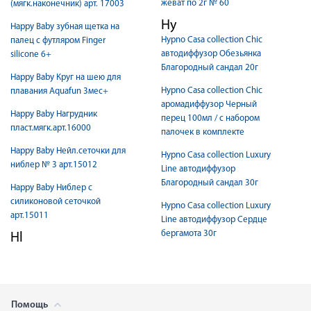
жеват по 2г № 60
(мягк.наконечник) арт. 17003
Hy
Happy Baby зубная щетка на
Hypno Casa collection Chic
палец с футляром Finger
автодиффузор Обезьянка
silicone 6+
Благородный сандал 20г
Happy Baby Круг на шею для
Hypno Casa collection Chic
плавания Aquafun 3мес+
аромадиффузор Черный
Happy Baby Нагрудник
перец 100мл / с набором
пласт.мягк.арт.16000
палочек в комплекте
Happy Baby Нейл.сеточки для
Hypno Casa collection Luxury
ниблер № 3 арт.15012
Line автодиффузор
Благородный сандал 30г
Happy Baby Ниблер с
силиконовой сеточкой
Hypno Casa collection Luxury
арт.15011
Line автодиффузор Сердце
бергамота 30г
Hl
Помощь