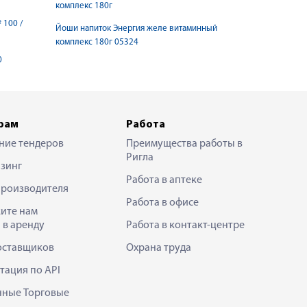
комплекс 180г
 100 /
Йоши напиток Энергия желе витаминный
комплекс 180г 05324
0
рам
Работа
ние тендеров
Преимущества работы в
Ригла
зинг
Работа в аптеке
производителя
Работа в офисе
ите нам
 в аренду
Работа в контакт-центре
оставщиков
Охрана труда
тация по API
нные Торговые