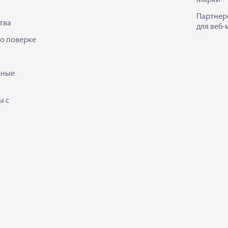
Марки
Партнер
тва
для веб-
 о поверке
ьные
ы с