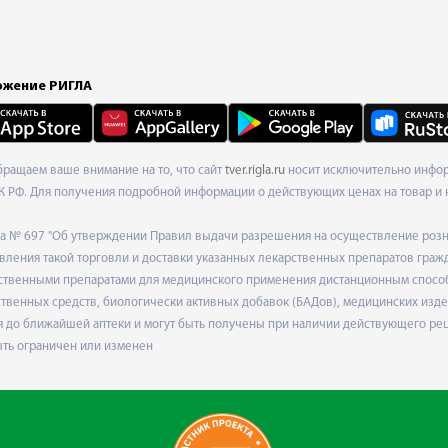
жение РИГЛА
Обращаем ваше внимание на то, что сайт
tver.rigla.ru
носит исключительно информ
К РФ. Для получения подробной информации о действующих ценах на товар и 
ода № 697 "Об утверждении Правил выдачи разрешения на осуществление роз
ления такой торговли и доставки указанных лекарственных препаратов граж
твенными препаратами для медицинского применения дистанционным способом
венных средств, биологически активных добавок (БАДов), медицинских издел
 до ближайшей аптеки и могут быть получены при наличии действующего рец
ыть ограничен или изменен