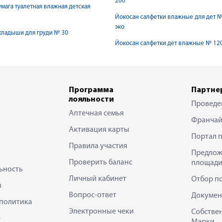
200
мага туалетная влажная детская
Йокосан салфетки влажные для дет №
эко
кладыши для груди № 30
Йокосан салфетки дет влажные № 12
Программа
Партне
лояльности
Проведе
Аптечная семья
Франчай
Активация карты
Портал 
Правила участия
Предлож
Проверить баланс
площади
ьность
Личный кабинет
Отбор п
в
Вопрос-ответ
Докумен
политика
Электронные чеки
Собстве
е