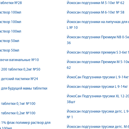
таблетки №28
Йокосан подгузники М 5-10кг № 62
аствор 100мл
Йокосан подгузники М 6-10кг № 58
аствор 100мл
Йокосан подгузники на липучках для в
L № 10
аствор 100мл
Йокосан подгузники Премиум NB 0-5
аствор 50мл
36
аствор 50мл
Йокосан подгузники премиум S 3-6кг
свечи вагинальные №10
Йокосан подгузники Премиум М 5-10
62
200 таблетки 0,2мг №50
ЙокоСан Подгузники-трусики L 9-14к
 детский пастилки №24
Йокосан подгузники-трусики L 9-14кг
 для будущей мамы таблетки
ЙокоСан Подгузники-трусики XL 12-2
38шт
таблетки 0,1мг №100
Йокосан подгузники-трусики детс. L 9
таблетки 0,2мг №100
№ 1
 1% флак полимер раствор для
Йокосан подгузники-трусики детс. М 
м 100мл