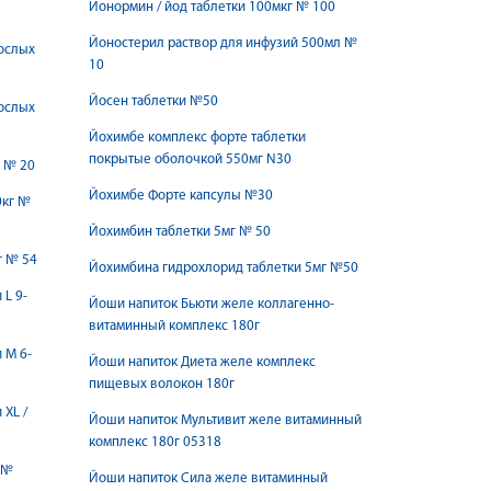
Йонормин / йод таблетки 100мкг № 100
Йоностерил раствор для инфузий 500мл №
рослых
10
Йосен таблетки №50
рослых
Йохимбе комплекс форте таблетки
покрытые оболочкой 550мг N30
г № 20
Йохимбе Форте капсулы №30
0кг №
Йохимбин таблетки 5мг № 50
г № 54
Йохимбина гидрохлорид таблетки 5мг №50
 L 9-
Йоши напиток Бьюти желе коллагенно-
витаминный комплекс 180г
 М 6-
Йоши напиток Диета желе комплекс
пищевых волокон 180г
ХL /
Йоши напиток Мультивит желе витаминный
комплекс 180г 05318
 №
Йоши напиток Сила желе витаминный