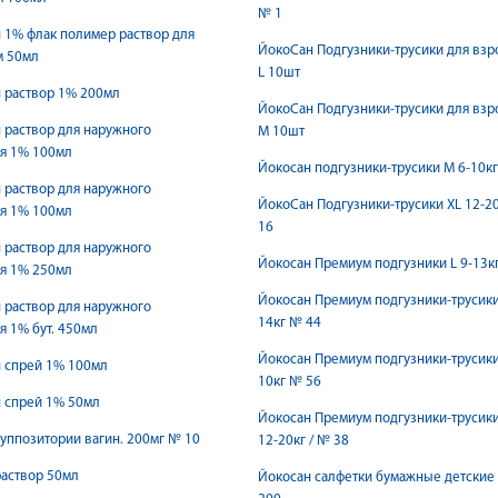
№ 1
 1% флак полимер раствор для
ЙокоСан Подгузники-трусики для вз
м 50мл
L 10шт
 раствор 1% 200мл
ЙокоСан Подгузники-трусики для вз
 раствор для наружного
M 10шт
я 1% 100мл
Йокосан подгузники-трусики М 6-10к
 раствор для наружного
ЙокоСан Подгузники-трусики ХL 12-2
я 1% 100мл
16
 раствор для наружного
Йокосан Премиум подгузники L 9-13к
я 1% 250мл
Йокосан Премиум подгузники-трусики
 раствор для наружного
14кг № 44
 1% бут. 450мл
Йокосан Премиум подгузники-трусики
 спрей 1% 100мл
10кг № 56
 спрей 1% 50мл
Йокосан Премиум подгузники-трусики 
уппозитории вагин. 200мг № 10
12-20кг / № 38
аствор 50мл
Йокосан салфетки бумажные детские