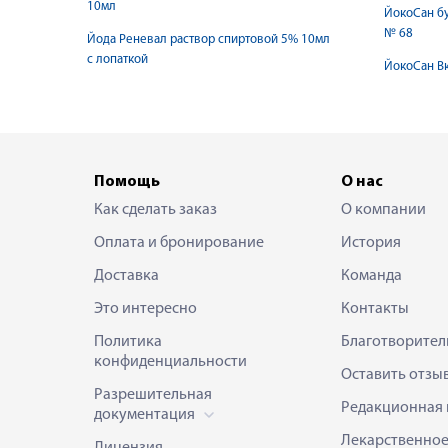
10мл
ЙокоСан бу
№ 68
Йода Реневал раствор спиртовой 5% 10мл
с лопаткой
ЙокоСан В
Помощь
О нас
Как сделать заказ
О компании
Оплата и бронирование
История
Доставка
Команда
Это интересно
Контакты
Политика
Благотворител
конфиденциальности
Оставить отзы
Разрешительная
Редакционная 
документация
Лекарственно