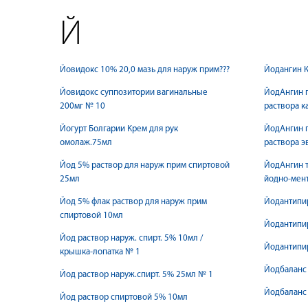
Й
Йовидокс 10% 20,0 мазь для наруж прим???
Йодангин К
Йовидокс суппозитории вагинальные
ЙодАнгин 
200мг № 10
раствора 
Йогурт Болгарии Крем для рук
ЙодАнгин 
омолаж.75мл
раствора 
Йод 5% раствор для наруж прим спиртовой
ЙодАнгин т
25мл
йодно-мен
Йод 5% флак раствор для наруж прим
Йодантипир
спиртовой 10мл
Йодантипи
Йод раствор наруж. спирт. 5% 10мл /
Йодантипи
крышка-лопатка № 1
Йодбаланс 
Йод раствор наруж.спирт. 5% 25мл № 1
Йодбаланс 
Йод раствор спиртовой 5% 10мл