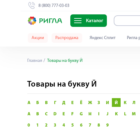
8 (800) 777-03-03
Каталог
Акции
Распродажа
Яндекс Сплит
Ригла 
Главная
Товары на букву Й
Товары на букву Й
А
Б
В
Г
Д
Е
Ё
Ж
З
И
Й
К
Л
A
B
C
D
E
F
G
H
I
J
K
L
M
0
1
2
3
4
5
6
7
8
9