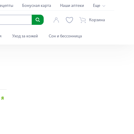
ецепты
Бонусная карта
Наши аптеки
Еще
Корзина
я
Уход за кожей
Сон и бессонница
Я