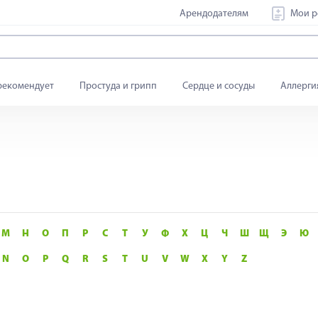
Арендодателям
Мои р
рекомендует
Простуда и грипп
Сердце и сосуды
Аллерги
М
Н
О
П
Р
С
Т
У
Ф
Х
Ц
Ч
Ш
Щ
Э
Ю
N
O
P
Q
R
S
T
U
V
W
X
Y
Z