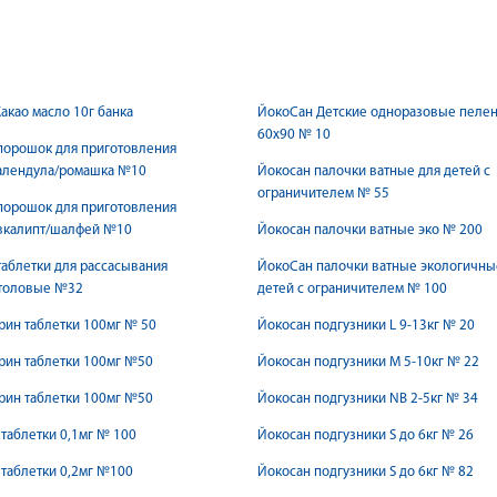
акао масло 10г банка
ЙокоСан Детские одноразовые пеле
60х90 № 10
порошок для приготовления
календула/ромашка №10
Йокосан палочки ватные для детей с
ограничителем № 55
порошок для приготовления
эвкалипт/шалфей №10
Йокосан палочки ватные эко № 200
аблетки для рассасывания
ЙокоСан палочки ватные экологичны
толовые №32
детей с ограничителем № 100
ин таблетки 100мг № 50
Йокосан подгузники L 9-13кг № 20
рин таблетки 100мг №50
Йокосан подгузники M 5-10кг № 22
рин таблетки 100мг №50
Йокосан подгузники NB 2-5кг № 34
таблетки 0,1мг № 100
Йокосан подгузники S до 6кг № 26
таблетки 0,2мг №100
Йокосан подгузники S до 6кг № 82