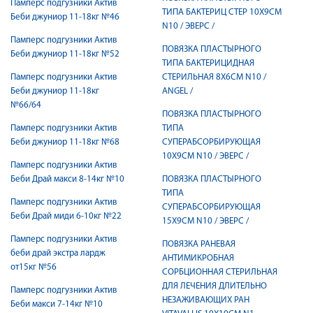
Памперс подгузники Актив
ТИПА БАКТЕРИЦ СТЕР 10Х9СМ
Беби джуниор 11-18кг №46
N10 / ЭВЕРС /
Памперс подгузники Актив
ПОВЯЗКА ПЛАСТЫРНОГО
Беби джуниор 11-18кг №52
ТИПА БАКТЕРИЦИДНАЯ
Памперс подгузники Актив
СТЕРИЛЬНАЯ 8Х6СМ N10 /
Беби джуниор 11-18кг
ANGEL /
№66/64
ПОВЯЗКА ПЛАСТЫРНОГО
Памперс подгузники Актив
ТИПА
Беби джуниор 11-18кг №68
СУПЕРАБСОРБИРУЮЩАЯ
10Х9СМ N10 / ЭВЕРС /
Памперс подгузники Актив
Беби Драй макси 8-14кг №10
ПОВЯЗКА ПЛАСТЫРНОГО
ТИПА
Памперс подгузники Актив
СУПЕРАБСОРБИРУЮЩАЯ
Беби Драй миди 6-10кг №22
15Х9СМ N10 / ЭВЕРС /
Памперс подгузники Актив
ПОВЯЗКА РАНЕВАЯ
беби драй экстра лардж
АНТИМИКРОБНАЯ
от15кг №56
СОРБЦИОННАЯ СТЕРИЛЬНАЯ
ДЛЯ ЛЕЧЕНИЯ ДЛИТЕЛЬНО
Памперс подгузники Актив
НЕЗАЖИВАЮЩИХ РАН
Беби макси 7-14кг №10