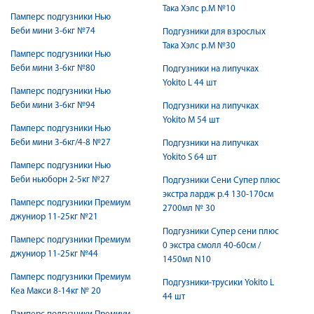
Така Хэлс р.М №10
Памперс подгузники Нью
Беби мини 3-6кг №74
Подгузники для взрослых
Така Хэлс р.М №30
Памперс подгузники Нью
Беби мини 3-6кг №80
Подгузники на липучках
Yokito L 44 шт
Памперс подгузники Нью
Беби мини 3-6кг №94
Подгузники на липучках
Yokito M 54 шт
Памперс подгузники Нью
Беби мини 3-6кг/4-8 №27
Подгузники на липучках
Yokito S 64 шт
Памперс подгузники Нью
Беби ньюборн 2-5кг №27
Подгузники Сени Супер плюс
экстра лардж р.4 130-170см
Памперс подгузники Премиум
2700мл № 30
джуниор 11-25кг №21
Подгузники Супер сени плюс
Памперс подгузники Премиум
0 экстра смолл 40-60см /
джуниор 11-25кг №44
1450мл N10
Памперс подгузники Премиум
Подгузники-трусики Yokito L
Кеа Макси 8-14кг № 20
44 шт