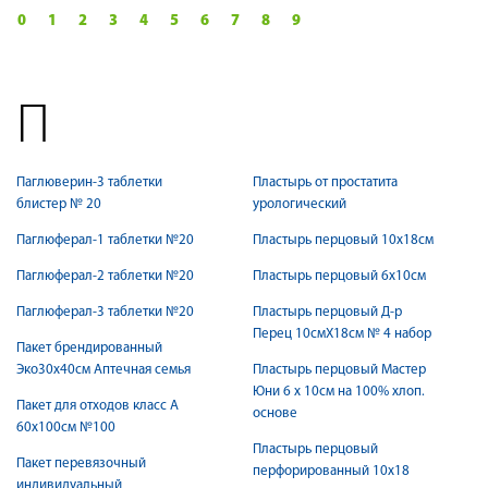
0
1
2
3
4
5
6
7
8
9
П
Паглюверин-3 таблетки
Пластырь от простатита
блистер № 20
урологический
Паглюферал-1 таблетки №20
Пластырь перцовый 10х18см
Паглюферал-2 таблетки №20
Пластырь перцовый 6х10см
Паглюферал-3 таблетки №20
Пластырь перцовый Д-р
Перец 10смX18см № 4 набор
Пакет брендированный
Эко30х40см Аптечная семья
Пластырь перцовый Мастер
Юни 6 х 10см на 100% хлоп.
Пакет для отходов класс А
основе
60х100см №100
Пластырь перцовый
Пакет перевязочный
перфорированный 10х18
индивидуальный