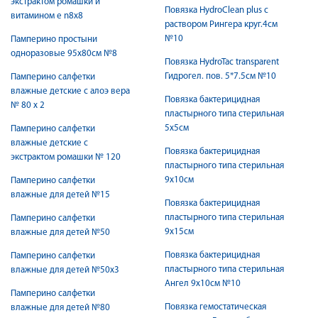
экстрактом ромашки и
Повязка HydroClean plus с
витамином е n8х8
раствором Рингера круг.4см
№10
Памперино простыни
одноразовые 95x80см №8
Повязка HydroTac transparent
Гидрогел. пов. 5*7.5см №10
Памперино салфетки
влажные детские с алоэ вера
Повязка бактерицидная
№ 80 х 2
пластырного типа стерильная
5х5см
Памперино салфетки
влажные детские с
Повязка бактерицидная
экстрактом ромашки № 120
пластырного типа стерильная
9х10см
Памперино салфетки
влажные для детей №15
Повязка бактерицидная
пластырного типа стерильная
Памперино салфетки
9х15см
влажные для детей №50
Повязка бактерицидная
Памперино салфетки
пластырного типа стерильная
влажные для детей №50х3
Ангел 9х10см №10
Памперино салфетки
Повязка гемостатическая
влажные для детей №80