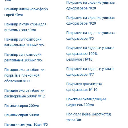
Покрытие на сидение унитаза
одноразовое №20
Панавир интим нормафлор
спрей 40мл
Покрытие на сидение унитаза
одноразовое №20
Панавир Интим спрей для
интимных зон 40мл
Покрытие на сидение унитаза
одноразовое №5
Панавир суппозитории
вагинальные 200мкг №5
Покрытие на сиденье унитаза
одноразовое 100%
Панавир суппозитории
целлюлоза №10
ректальные 200мкг №5
Покрытие на сиденье унитаза
Панадол экстра таблетки
одноразовое №7
покрытые пленочной
оболочкой №12
Покрытия для унитаза
одноразовые № 10
Панадол экстра таблетки
растворимые 500мг №12
Поксклин охлаждающий
гидрогель 100мл
Паналак сироп 200мл
Пол-пала (эрва шерстистая)
Паналак сироп 500мл
трава 30г
Панангин ампулы 10мл №5