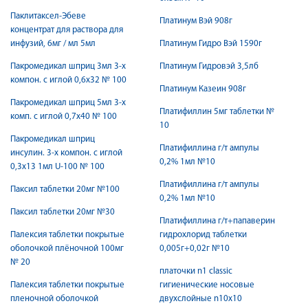
Паклитаксел-Эбеве
Платинум Вэй 908г
концентрат для раствора для
инфузий, 6мг / мл 5мл
Платинум Гидро Вэй 1590г
Пакромедикал шприц 3мл 3-х
Платинум Гидровэй 3,5лб
компон. с иглой 0,6х32 № 100
Платинум Казеин 908г
Пакромедикал шприц 5мл 3-х
Платифиллин 5мг таблетки №
комп. с иглой 0,7х40 № 100
10
Пакромедикал шприц
Платифиллина г/т ампулы
инсулин. 3-х компон. с иглой
0,2% 1мл №10
0,3х13 1мл U-100 № 100
Платифиллина г/т ампулы
Паксил таблетки 20мг №100
0,2% 1мл №10
Паксил таблетки 20мг №30
Платифиллина г/т+папаверин
Палексия таблетки покрытые
гидрохлорид таблетки
оболочкой плёночной 100мг
0,005г+0,02г №10
№ 20
платочки n1 classic
Палексия таблетки покрытые
гигиенические носовые
пленочной оболочкой
двухслойные n10х10