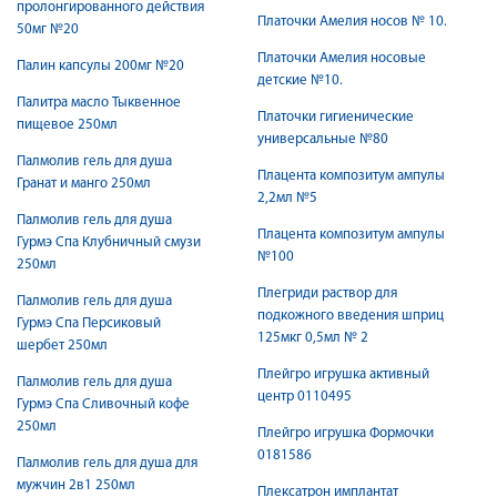
пролонгированного действия
Платочки Амелия носов № 10.
50мг №20
Платочки Амелия носовые
Палин капсулы 200мг №20
детские №10.
Палитра масло Тыквенное
Платочки гигиенические
пищевое 250мл
универсальные №80
Палмолив гель для душа
Плацента композитум ампулы
Гранат и манго 250мл
2,2мл №5
Палмолив гель для душа
Плацента композитум ампулы
Гурмэ Спа Клубничный смузи
№100
250мл
Плегриди раствор для
Палмолив гель для душа
подкожного введения шприц
Гурмэ Спа Персиковый
125мкг 0,5мл № 2
шербет 250мл
Плейгро игрушка активный
Палмолив гель для душа
центр 0110495
Гурмэ Спа Сливочный кофе
250мл
Плейгро игрушка Формочки
0181586
Палмолив гель для душа для
мужчин 2в1 250мл
Плексатрон имплантат