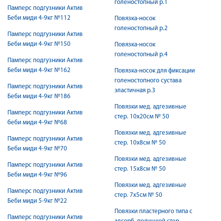
голеностопный р.1
Памперс подгузники Актив
Беби миди 4-9кг №112
Повязка-носок
голеностопный р.2
Памперс подгузники Актив
Беби миди 4-9кг №150
Повязка-носок
голеностопный р.4
Памперс подгузники Актив
Беби миди 4-9кг №162
Повязка-носок для фиксации
голеностопного сустава
Памперс подгузники Актив
эластичная р.3
Беби миди 4-9кг №186
Повязки мед. адгезивные
Памперс подгузники Актив
стер. 10х20см № 50
беби миди 4-9кг №68
Повязки мед. адгезивные
Памперс подгузники Актив
стер. 10х8см № 50
Беби миди 4-9кг №70
Повязки мед. адгезивные
Памперс подгузники Актив
стер. 15х8см № 50
Беби миди 4-9кг №96
Повязки мед. адгезивные
Памперс подгузники Актив
стер. 7х5см № 50
Беби миди 5-9кг №22
Повязки пластерного типа с
Памперс подгузники Актив