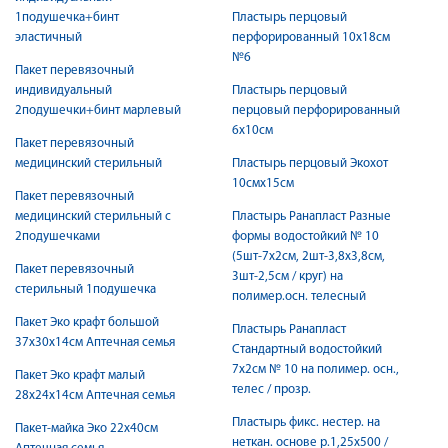
1подушечка+бинт
Пластырь перцовый
эластичный
перфорированный 10х18см
№6
Пакет перевязочный
индивидуальный
Пластырь перцовый
2подушечки+бинт марлевый
перцовый перфорированный
6х10см
Пакет перевязочный
медицинский стерильный
Пластырь перцовый Экохот
10смx15см
Пакет перевязочный
медицинский стерильный с
Пластырь Ранапласт Разные
2подушечками
формы водостойкий № 10
(5шт-7х2см, 2шт-3,8х3,8см,
Пакет перевязочный
3шт-2,5см / круг) на
стерильный 1подушечка
полимер.осн. телесный
Пакет Эко крафт большой
Пластырь Ранапласт
37х30х14см Аптечная семья
Стандартный водостойкий
7х2см № 10 на полимер. осн.,
Пакет Эко крафт малый
телес / прозр.
28х24х14см Аптечная семья
Пластырь фикс. нестер. на
Пакет-майка Эко 22х40см
неткан. основе р.1,25х500 /