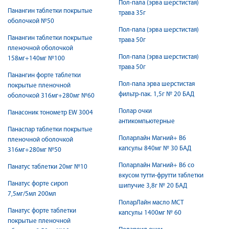
Пол-пала (эрва шерстистая)
Панангин таблетки покрытые
трава 35г
оболочкой №50
Пол-пала (эрва шерстистая)
Панангин таблетки покрытые
трава 50г
пленочной оболочкой
Пол-пала (эрва шерстистая)
158мг+140мг №100
трава 50г
Панангин форте таблетки
Пол-пала эрва шерстистая
покрытые пленочной
фильтр-пак. 1,5г № 20 БАД
оболочкой 316мг+280мг №60
Полар очки
Панасоник тонометр EW 3004
антикомпьютерные
Панаспар таблетки покрытые
Поларлайн Магний+ В6
пленочной оболочкой
капсулы 840мг № 30 БАД
316мг+280мг №50
Поларлайн Магний+ В6 со
Панатус таблетки 20мг №10
вкусом тутти-фрутти таблетки
Панатус форте сироп
шипучие 3,8г № 20 БАД
7,5мг/5мл 200мл
ПоларЛайн масло МСТ
Панатус форте таблетки
капсулы 1400мг № 60
покрытые пленочной