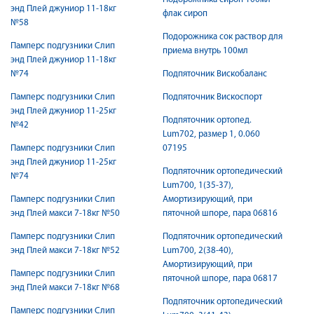
энд Плей джуниор 11-18кг
флак сироп
№58
Подорожника сок раствор для
Памперс подгузники Слип
приема внутрь 100мл
энд Плей джуниор 11-18кг
№74
Подпяточник Вискобаланс
Памперс подгузники Слип
Подпяточник Вискоспорт
энд Плей джуниор 11-25кг
Подпяточник ортопед.
№42
Lum702, размер 1, 0.060
Памперс подгузники Слип
07195
энд Плей джуниор 11-25кг
Подпяточник ортопедический
№74
Lum700, 1(35-37),
Памперс подгузники Слип
Амортизирующий, при
энд Плей макси 7-18кг №50
пяточной шпоре, пара 06816
Памперс подгузники Слип
Подпяточник ортопедический
энд Плей макси 7-18кг №52
Lum700, 2(38-40),
Амортизирующий, при
Памперс подгузники Слип
пяточной шпоре, пара 06817
энд Плей макси 7-18кг №68
Подпяточник ортопедический
Памперс подгузники Слип