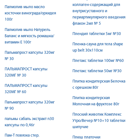
коллаген-содержащий для
Палмолив мыло масло
внутрисуставного и
косточки винограда/орхидея
периартикулярного введения
100г
флакон 2мл № 5
Палмолив мыло Натурель
Плендил таблетки 5мг №30
Баланс и мягкость ромашка/
витамин Е 100г
Пленка-сауна для тела shape
up belt 30х110см
Пальмапрост капсулы 320мг
№ 30
Плетакс таблетки 100мг №60
ПАЛЬМАПРОСТ капсулы
Плетакс таблетки 50мг №30
320МГ № 30
Плитка кондитерская Белочка
ПАЛЬМАПРОСТ капсулы
с орешком 80г
320МГ № 60
Плитка кондитерская
Пальмапрост капсулы 320мг
Молочная на фруктозе 80г
№ 90
Плоский животик Комплекс
пальмы сабаль экстракт n30
Утро/Вечер №10+10 таблетки
капсулы по 0,46г
шипучие
Пам-Т повязка стер.
Плюш платочки