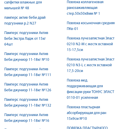
Повязка коллагеновая
салфетки влажные для
ранозаживляющая
малышей № 48
стер.50х50х8мм № 1
памперс актив беби драй
Повязка косыночная средняя
подгузники р.2 N27
ПКв-01
Памперс подгузники Актив
Повязка лучезапястная Эласт
Беби Экстра Ладж от 15кг
0210 N2-M с жестк вставкой
64шт
15-17,5см
Памперс подгузники Актив
Повязка лучезапястная Эласт
Беби джуниор 11-18кг №10
0210 N3-L с жестк вставкой
Памперс подгузники Актив
17,5-20см
Беби джуниор 11-18кг №111
Повязка мед.
Памперс подгузники Актив
поддерживающая для
Беби джуниор 11-18кг №126
фиксации руки ТОНУС ЭЛАСТ
0110-01 усиленная
Памперс подгузники Актив
Беби джуниор 11-18кг №132
Повязка пластырная
абсорбирующая для ран
Памперс подгузники Актив
15х9см №10
Беби джуниор 11-18кг №16
ПОВЯЗКА ПЛАСТЫРНОГО