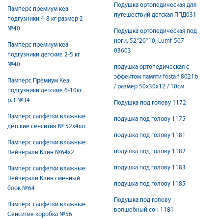
Подушка ортопедическая для
Памперс премиум кеа
путешествий детская ППД031
подгузники 4-8 кг размер 2
№40
Подушка ортопедическая под
ноги, 52*20*10, Lumf-507
Памперс премиум кеа
03603
подгузники детские 2-5 кг
№40
подушка ортопедическая с
эффектом памяти fosta f 8021b
Памперс Премиум Кеа
/ размер 50х30х12 / 10см
подгузники детские 6-10кг
р.3 №34
Подушка под голову 1172
Памперс салфетки влажные
подушка под голову 1175
детские сенситив № 52х4шт
подушка под голову 1181
Памперс салфетки влажные
подушка под голову 1182
Нейчерали Клин №64х2
подушка под голову 1183
Памперс салфетки влажные
Нейчерали Клин сменный
подушка под голову 1185
блок №64
Подушка под голову
Памперс салфетки влажные
волшебный сон 1181
Сенситив коробка №56