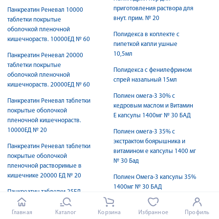
приготовления раствора для
Панкреатин Реневал 10000
внут. прим. № 20
таблетки покрытые
оболочкой пленочной
Полидекса в коплекте с
кишечнораств. 10000ЕД № 60
пипеткой капли ушные
10,5мл
Панкреатин Реневал 20000
таблетки покрытые
Полидекса с фенилефрином
оболочкой пленочной
спрей назальный 15мл
кишечнораств. 20000ЕД № 60
Полиен омега-3 30% с
Панкреатин Реневал таблетки
кедровым маслом и Витамин
покрытые оболочкой
E капсулы 1400мг № 30 БАД
пленочной кишечнораств.
10000ЕД № 20
Полиен омега-3 35% с
экстрактом боярышника и
Панкреатин Реневал таблетки
витамином е капсулы 1400 мг
покрытые оболочкой
№ 30 Бад
пленочной растворимые в
кишечнике 20000 ЕД № 20
Полиен Омега-3 капсулы 35%
1400мг № 30 БАД
Панкреатин таблетки 25ЕД
№60
Полиен рыбий жир капсулы
Главная
Каталог
Корзина
Избранное
Профиль
жеват для дет с 3 лет 700мг
Панкреатин таблетки 30ЕД