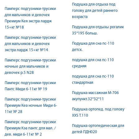
Подушка для отдыха под
Памперс подгузники-трусики
голову для детей раннего
для мальчиков и девочек
возраста
Премиум Кея экстра лардж
Подушка для отдыхы рогалик
15+кг №18
35*195 больш.
Памперс подгузники-трусики
Подушка для сна пс-110
для мальчиков и девочек
детск.
экстра лардж 15+кг №14
подушка для сна пс-110
Памперс подгузники-трусики
средняя
ночные для мальчиков и
девочек р.5 N28
подушка для сна пс-110
стандартная
Памперс подгузники-трусики
Пантс Миди 6-11кг № 19
Подушка массажная М-706
акупункт.32*32*11
Памперс подгузники-трусики
Премиум Кеа ночные Миди 6-
Подушка ортопед. под голову
11кг № 28
XXS Т.110
Памперс подгузники-трусики
Подушка ортопедическая для
Премиум Кэа пантс для мал. /
детей ПДН020
дев. миди 6-11кг № 2