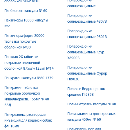
Полароид очки
оболочкой 50мг №10
солнцезащитные
Панбиолакт капсулы № 60
Полароид очки
Панзинорм 10000 капсулы
солнцезащитные 4807B
№21
Полароид очки
Панзинорм форте 20000
солнцезащитные P801B
таблетки покрытые
Полароид очки
оболочкой №30
солнцезащитные Ксур
Панклав 2Х таблетки
X8900B
покрытые пленочной
Полароид очки
оболочкой 875мг+125мг №14
солнцезащитные Фурор
Панкраген капсулы №60 1379
F8902C
Панкрамин таблетки
Полесье Ведро-цветок
покрытые оболочкой
среднее П-2358
кишечнораств. 155мг № 40
Поли-Цетразин капсулы № 40
БАД
Поливитамины для взрослых
Панкреалекс раствор для
капсулы 450мг № 60
инъекций для кошек и собак
фл. 10мл
Полигидрин пор для