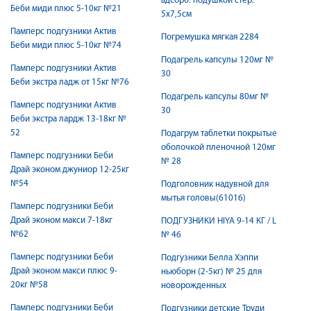
адсорб. подушкой стер.
Беби миди плюс 5-10кг №21
5х7,5см
Памперс подгузники Актив
Погремушка мягкая 2284
Беби миди плюс 5-10кг №74
Подагрель капсулы 120мг №
Памперс подгузники Актив
30
Беби экстра ладж от 15кг №76
Подагрель капсулы 80мг №
Памперс подгузники Актив
30
Беби экстра лардж 13-18кг №
52
Подагрум таблетки покрытые
оболочкой пленочной 120мг
Памперс подгузники Беби
№ 28
Драй эконом джуниор 12-25кг
№54
Подголовник надувной для
мытья головы(61016)
Памперс подгузники Беби
Драй эконом макси 7-18кг
ПОДГУЗНИКИ HIYA 9-14 КГ / L
№62
№ 46
Памперс подгузники Беби
Подгузники Белла Хэппи
Драй эконом макси плюс 9-
ньюборн (2-5кг) № 25 для
20кг №58
новорожденных
Памперс подгузники Беби
Подгузники детские Труди