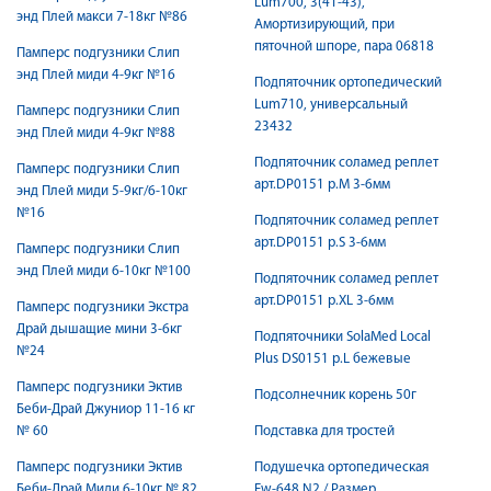
Lum700, 3(41-43),
энд Плей макси 7-18кг №86
Амортизирующий, при
пяточной шпоре, пара 06818
Памперс подгузники Слип
энд Плей миди 4-9кг №16
Подпяточник ортопедический
Lum710, универсальный
Памперс подгузники Слип
23432
энд Плей миди 4-9кг №88
Подпяточник соламед реплет
Памперс подгузники Слип
арт.DP0151 р.M 3-6мм
энд Плей миди 5-9кг/6-10кг
№16
Подпяточник соламед реплет
арт.DP0151 р.S 3-6мм
Памперс подгузники Слип
энд Плей миди 6-10кг №100
Подпяточник соламед реплет
арт.DP0151 р.XL 3-6мм
Памперс подгузники Экстра
Драй дышащие мини 3-6кг
Подпяточники SolaMed Local
№24
Plus DS0151 р.L бежевые
Памперс подгузники Эктив
Подсолнечник корень 50г
Беби-Драй Джуниор 11-16 кг
№ 60
Подставка для тростей
Памперс подгузники Эктив
Подушечка ортопедическая
Беби-Драй Миди 6-10кг № 82
Fw-648 N2 / Размер