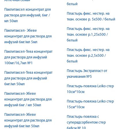
Аптечная семья
белый
Паклитаксел концентрат для
Пластырь фикс. нестер. на
раствора для инфузий, 6мг /
ткан. основе р. 5х500 / белый
мл 50мл
Пластырь фикс. нестер. на
Паклитаксел- Эбеве
ткан. основе р.1,25х500 /
концентрат для раствора для
белый
инфузий 6мг/мл 5мл
Пластырь фикс. нестер. на
Паклитаксел-Тева концентрат
ткан. основе р.2,5х500 /
для раствора для инфузий
белый
100мг/16,7мл №1
Пластырь Экстрапласт от
Паклитаксел-Тева концентрат
укачивания №5
для раствора для инфузий
6мг/мл 50мл
Пластырь-повязка Leiko стер
10см*10см
Паклитаксел-Эбеве
концентрат для раствора для
Пластырь-повязка Leiko стер
инфузий 6мг / мл 50мл
15см*10см
Паклитаксел-Эбеве
Пластырь-повязка с
концентрат для раствора для
суперадсорбентом стер
инфузий 6мг/мл 50мл
6х8см № 10