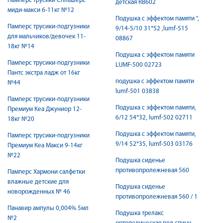
Памперс трусики Сплашерс
детская RB602
миди-макси 6-11кг №12
Подушка с эффектом памяти ",
Памперс трусики-подгузники
9/14-5/10 31*52 ,lumf-515
для мальчиков/девочек 11-
08867
18кг №14
Подушка с эффектом памяти
Памперс трусики-подгузники
LUMF-500 02723
Пантс экстра ладж от 16кг
подушка с эффектом памяти
№44
lumf-501 03838
Памперс трусики-подгузники
Подушка с эффектом памяти,
Премиум Кеа Джуниор 12-
6/12 54*32, lumf-502 02711
18кг №20
Подушка с эффектом памяти,
Памперс трусики-подгузники
9/14 52*35, lumf-503 03176
Премиум Кеа Макси 9-14кг
№22
Подушка сиденье
противопролежневая 560
Памперс Хармони салфетки
влажные детские для
Подушка сиденье
новорожденных № 46
противопролежневая 560 / 1
Панавир ампулы 0,004% 5мл
Подушка трелакс
№2