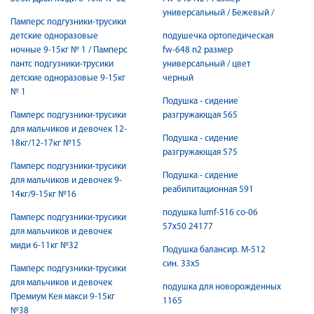
универсальный / Бежевый /
Памперс подгузники-трусики
детские одноразовые
подушечка ортопедическая
ночные 9-15кг № 1 / Памперс
fw-648 n2 размер
пантс подгузники-трусики
универсальный / цвет
детские одноразовые 9-15кг
черный
№ 1
Подушка - сидение
Памперс подгузники-трусики
разгружающая 565
для мальчиков и девочек 12-
Подушка - сидение
18кг/12-17кг №15
разгружающая 575
Памперс подгузники-трусики
Подушка - сидение
для мальчиков и девочек 9-
реабилитационная 591
14кг/9-15кг №16
подушка lumf-516 со-06
Памперс подгузники-трусики
57х50 24177
для мальчиков и девочек
миди 6-11кг №32
Подушка балансир. М-512
син. 33х5
Памперс подгузники-трусики
для мальчиков и девочек
подушка для новорожденных
Премиум Кея макси 9-15кг
1165
№38