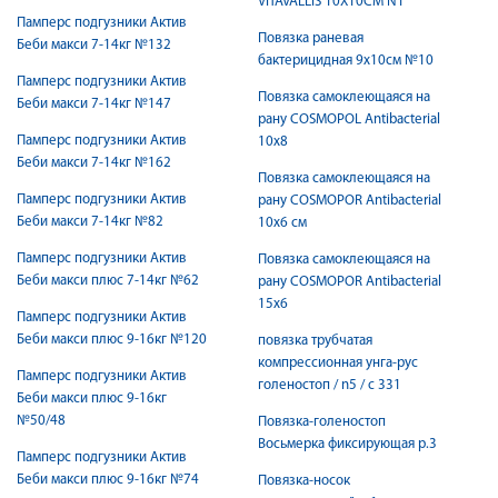
VITAVALLIS 10Х10СМ N1
Памперс подгузники Актив
Повязка раневая
Беби макси 7-14кг №132
бактерицидная 9х10см №10
Памперс подгузники Актив
Повязка самоклеющаяся на
Беби макси 7-14кг №147
рану COSMOPOL Antibacterial
Памперс подгузники Актив
10х8
Беби макси 7-14кг №162
Повязка самоклеющаяся на
Памперс подгузники Актив
рану COSMOPOR Antibacterial
Беби макси 7-14кг №82
10х6 см
Памперс подгузники Актив
Повязка самоклеющаяся на
Беби макси плюс 7-14кг №62
рану COSMOPOR Antibacterial
15х6
Памперс подгузники Актив
Беби макси плюс 9-16кг №120
повязка трубчатая
компрессионная унга-рус
Памперс подгузники Актив
голеностоп / n5 / с 331
Беби макси плюс 9-16кг
№50/48
Повязка-голеностоп
Восьмерка фиксирующая р.3
Памперс подгузники Актив
Беби макси плюс 9-16кг №74
Повязка-носок