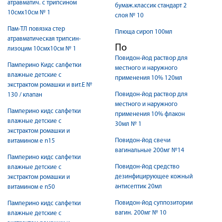
атравматич. с трипсином
бумаж.классик стандарт 2
10смх10см № 1
слоя № 10
Пам-ТЛ повязка стер
Плюща сироп 100мл
атравматическая трипсин-
По
лизоцим 10смх10см № 1
Повидон-йод раствор для
Памперино Кидс салфетки
местного и наружного
влажные детские с
применения 10% 120мл
экстрактом ромашки и вит.Е №
Повидон-йод раствор для
130 / клапан
местного и наружного
Памперино кидс салфетки
применения 10% флакон
влажные детские с
30мл № 1
экстрактом ромашки и
Повидон-йод свечи
витамином е n15
вагинальные 200мг №14
Памперино кидс салфетки
Повидон-йод средство
влажные детские с
дезинфицирующее кожный
экстрактом ромашки и
антисептик 20мл
витамином е n50
Повидон-йод суппозитории
Памперино кидс салфетки
вагин. 200мг № 10
влажные детские с