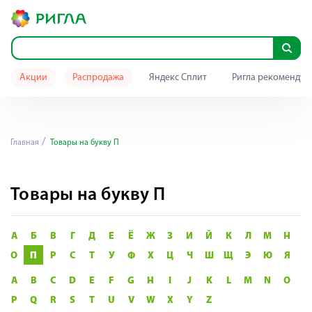
Акции
Распродажа
Яндекс Сплит
Ригла рекомендуе
Главная
Товары на букву П
Товары на букву П
А
Б
В
Г
Д
Е
Ё
Ж
З
И
Й
К
Л
М
Н
О
П
Р
С
Т
У
Ф
Х
Ц
Ч
Ш
Щ
Э
Ю
Я
A
B
C
D
E
F
G
H
I
J
K
L
M
N
O
P
Q
R
S
T
U
V
W
X
Y
Z