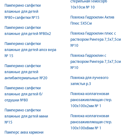
стерильная Гемосорб
Памперино салфетки
10х10см № 10
влажные для детей
Повязка Гидроклин Актив
№80+салфетки №15
Плюс 5Х5См
Памперино салфетки
Повязка Гидроклин плюс с
влажные для детей №80х2
раствором Рингера 7,5х7,5см
Памперино салфетки
№10
влажные для детей алоэ вера
Повязка Гидроклин с
№ 15
раствором Рингера 7,5х7,5см
Памперино салфетки
№10
влажные для детей
Повязка для лучевого
антибактериальные №20
запястья р.3
Памперино салфетки
Повязка коллагеновая
влажные для детей б/
ранозаживляющая стер.
отдушки №80
100х100х2мм № 1
Памперино салфетки
Повязка коллагеновая
влажные для детей мини
ранозаживляющая стер.
№15
100х100х8мм № 1
Памперс аква хармони