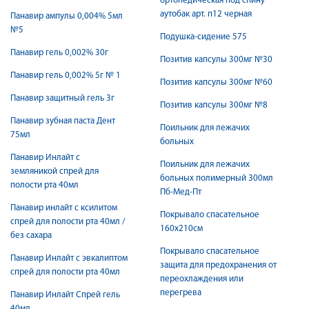
ортопедическая под спину
аутобак арт. п12 черная
Панавир ампулы 0,004% 5мл
№5
Подушка-сидение 575
Панавир гель 0,002% 30г
Позитив капсулы 300мг №30
Панавир гель 0,002% 5г № 1
Позитив капсулы 300мг №60
Панавир защитный гель 3г
Позитив капсулы 300мг №8
Панавир зубная паста Дент
Поильник для лежачих
75мл
больных
Панавир Инлайт с
Поильник для лежачих
земляникой спрей для
больных полимерный 300мл
полости рта 40мл
Пб-Мед-Пт
Панавир инлайт с ксилитом
Покрывало спасательное
спрей для полости рта 40мл /
160х210см
без сахара
Покрывало спасательное
Панавир Инлайт с эвкалиптом
защита для предохранения от
спрей для полости рта 40мл
переохлаждения или
перегрева
Панавир Инлайт Спрей гель
40мл